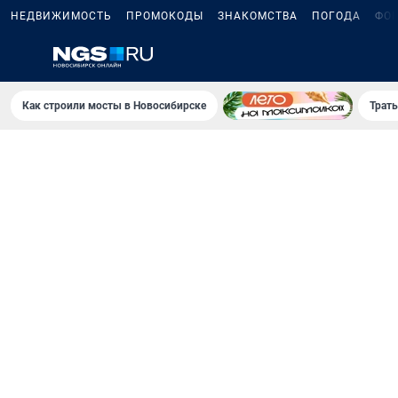
НЕДВИЖИМОСТЬ
ПРОМОКОДЫ
ЗНАКОМСТВА
ПОГОДА
ФО
Как строили мосты в Новосибирске
Траты