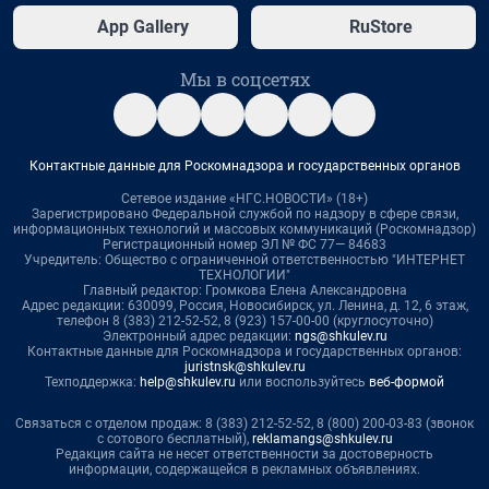
App Gallery
RuStore
Мы в соцсетях
Контактные данные для Роскомнадзора и государственных органов
Сетевое издание «НГС.НОВОСТИ» (18+)
Зарегистрировано Федеральной службой по надзору в сфере связи,
информационных технологий и массовых коммуникаций (Роскомнадзор)
Регистрационный номер ЭЛ № ФС 77— 84683
Учредитель: Общество с ограниченной ответственностью "ИНТЕРНЕТ
ТЕХНОЛОГИИ"
Главный редактор: Громкова Елена Александровна
Адрес редакции: 630099, Россия, Новосибирск, ул. Ленина, д. 12, 6 этаж,
телефон 8 (383) 212-52-52, 8 (923) 157-00-00 (круглосуточно)
Электронный адрес редакции:
ngs@shkulev.ru
Контактные данные для Роскомнадзора и государственных органов:
juristnsk@shkulev.ru
Техподдержка:
help@shkulev.ru
или воспользуйтесь
веб-формой
Связаться с отделом продаж: 8 (383) 212-52-52, 8 (800) 200-03-83 (звонок
с сотового бесплатный),
reklamangs@shkulev.ru
Редакция сайта не несет ответственности за достоверность
информации, содержащейся в рекламных объявлениях.