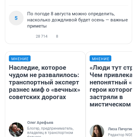
По погоде 8 августа можно определить,
5
насколько дождливой будет осень — важные
приметы
28 714
8
МНЕНИЕ
МНЕНИЕ
Наследие, которое
«Люди тут стр
чудом не развалилось:
Чем привлекае
транспортный эксперт
непонятный «Н
разнес миф о «вечных»
герои которого
советских дорогах
застряли в
мистическом о
Олег Арефьев
Блогер, предприниматель,
Лиза Пичугина
владелец в транспортном
Редактор NGS.R