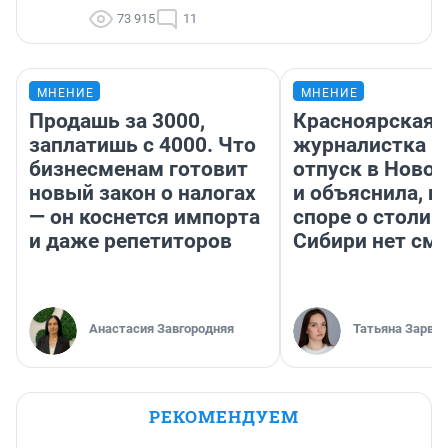
73 915
11
МНЕНИЕ
МНЕНИЕ
Продашь за 3000,
Красноярская
заплатишь с 4000. Что
журналистка п
бизнесменам готовит
отпуск в Ново
новый закон о налогах
и объяснила, п
— он коснется импорта
споре о столиц
и даже репетиторов
Сибири нет см
Анастасия Завгородняя
Татьяна Зарва
РЕКОМЕНДУЕМ