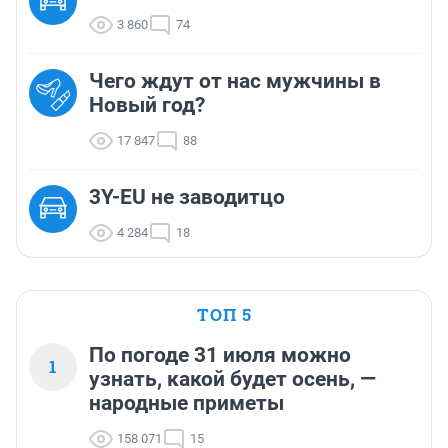
3 860
74
Чего ждут от нас мужчины в
Новый год?
17 847
88
3Y-EU не заводитцо
4 284
18
ТОП 5
По погоде 31 июля можно
1
узнать, какой будет осень, —
народные приметы
158 071
15