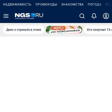
НЕДВИЖИМОСТЬ
ПРОМОКОДЫ
ЗНАКОМСТВА
ПОГОДА
ФО
Дело о стрельбе в отеле
Кто получает 13-