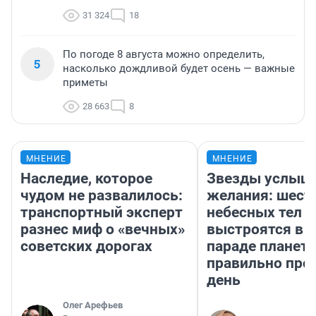
31 324
18
По погоде 8 августа можно определить,
5
насколько дождливой будет осень — важные
приметы
28 663
8
МНЕНИЕ
МНЕНИЕ
Наследие, которое
Звезды услыш
чудом не развалилось:
желания: шест
транспортный эксперт
небесных тел
разнес миф о «вечных»
выстроятся в 
советских дорогах
параде планет 
правильно про
день
Олег Арефьев