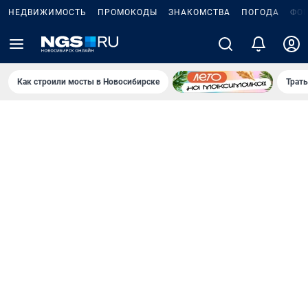
НЕДВИЖИМОСТЬ
ПРОМОКОДЫ
ЗНАКОМСТВА
ПОГОДА
ФО
Как строили мосты в Новосибирске
Траты