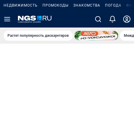
НЕДВИЖИМОСТЬ
ПРОМОКОДЫ
ЗНАКОМСТВА
ПОГОДА
ФО
Растет популярность дискаунтеров
Межд