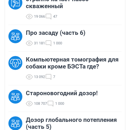
скваженный
19 066
47
Про засаду (часть 6)
31 181
1 000
Компьютерная томография для
собаки кроме БЭСТа где?
13 092
7
Староновогодний дозор!
108 707
1 000
Дозор глобального потепления
(часть 5)