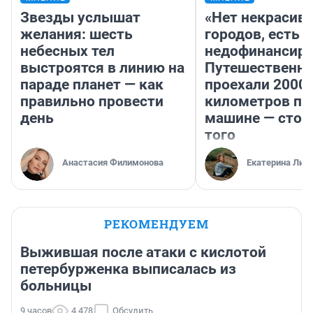
Звезды услышат
«Нет некрасив
желания: шесть
городов, есть
небесных тел
недофинансиро
выстроятся в линию на
Путешественн
параде планет — как
проехали 2000
правильно провести
километров по 
день
машине — стои
того
Анастасия Филимонова
Екатерина Лит
РЕКОМЕНДУЕМ
Выжившая после атаки с кислотой
петербурженка выписалась из
больницы
9 часов
4 478
Обсудить