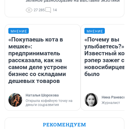
зелёное разнообразие на выставке экзотики
27 285
14
МНЕНИЕ
МНЕНИЕ
«Покупаешь кота в
«Почему вы
мешке»:
улыбаетесь?»
предприниматель
Известный кор
рассказала, как на
рэпер зажег с 
самом деле устроен
новосибирцев: 
бизнес со складами
было
дешевых товаров
Наталья Шорохова
Нина Раневска
Открыла кофейную точку на
Журналист
деньги соцразвития
РЕКОМЕНДУЕМ