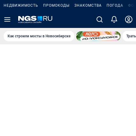
НЕДВИЖИМОСТЬ
ПРОМОКОДЫ
ЗНАКОМСТВА
ПОГОДА
ФО
Как строили мосты в Новосибирске
Траты