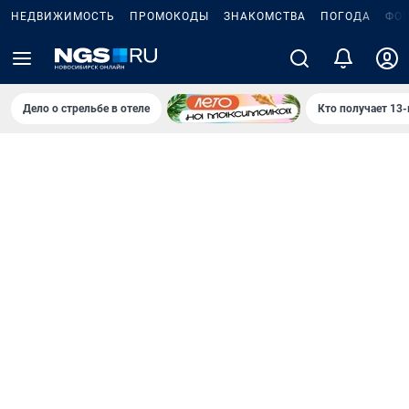
НЕДВИЖИМОСТЬ
ПРОМОКОДЫ
ЗНАКОМСТВА
ПОГОДА
ФО
Дело о стрельбе в отеле
Кто получает 13-