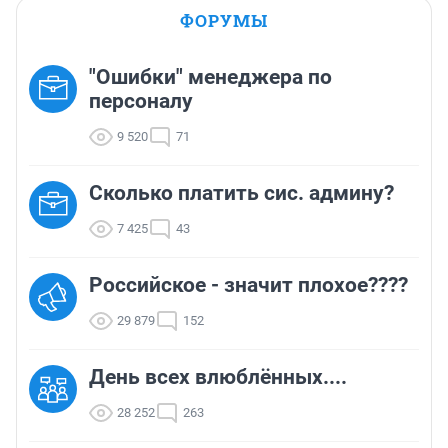
ФОРУМЫ
"Ошибки" менеджера по
персоналу
9 520
71
Сколько платить сис. админу?
7 425
43
Российское - значит плохое????
29 879
152
День всех влюблённых....
28 252
263