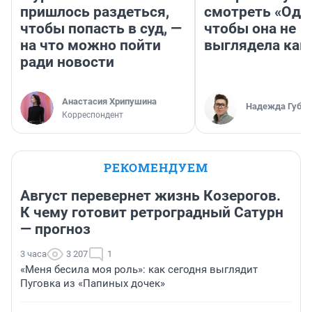
пришлось раздеться,
смотреть «Оди
чтобы попасть в суд, —
чтобы она не
на что можно пойти
выглядела как
ради новости
Анастасия Хрипушина
Надежда Губар
Корреспондент
РЕКОМЕНДУЕМ
Август перевернет жизнь Козерогов.
К чему готовит ретроградный Сатурн
— прогноз
3 часа
3 207
1
«Меня бесила моя роль»: как сегодня выглядит
Пуговка из «Папиных дочек»