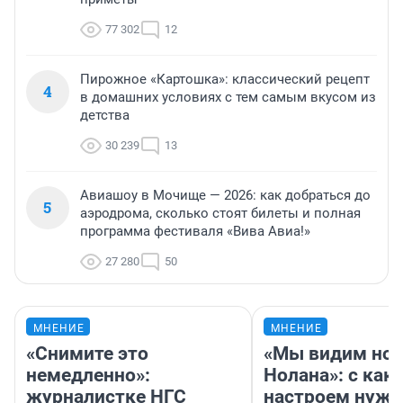
77 302
12
Пирожное «Картошка»: классический рецепт
4
в домашних условиях с тем самым вкусом из
детства
30 239
13
Авиашоу в Мочище — 2026: как добраться до
5
аэродрома, сколько стоят билеты и полная
программа фестиваля «Вива Авиа!»
27 280
50
МНЕНИЕ
МНЕНИЕ
«Снимите это
«Мы видим нов
немедленно»:
Нолана»: с как
журналистке НГС
настроем нужн