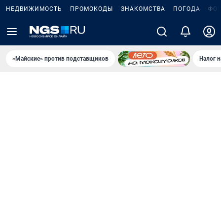
НЕДВИЖИМОСТЬ
ПРОМОКОДЫ
ЗНАКОМСТВА
ПОГОДА
ФО
«Майские» против подставщиков
Налог 