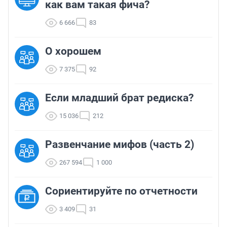
как вам такая фича?
6 666
83
О хорошем
7 375
92
Если младший брат редиска?
15 036
212
Развенчание мифов (часть 2)
267 594
1 000
Сориентируйте по отчетности
3 409
31