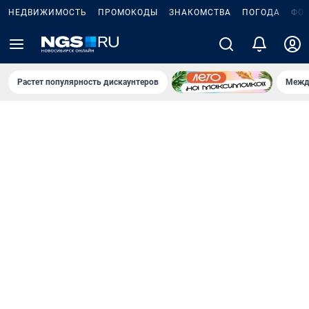
НЕДВИЖИМОСТЬ
ПРОМОКОДЫ
ЗНАКОМСТВА
ПОГОДА
ФО
Растет популярность дискаунтеров
Межд