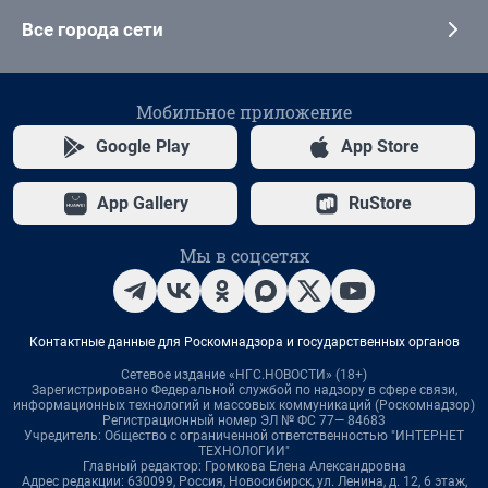
Все города сети
Мобильное приложение
Google Play
App Store
App Gallery
RuStore
Мы в соцсетях
Контактные данные для Роскомнадзора и государственных органов
Сетевое издание «НГС.НОВОСТИ» (18+)
Зарегистрировано Федеральной службой по надзору в сфере связи,
информационных технологий и массовых коммуникаций (Роскомнадзор)
Регистрационный номер ЭЛ № ФС 77— 84683
Учредитель: Общество с ограниченной ответственностью "ИНТЕРНЕТ
ТЕХНОЛОГИИ"
Главный редактор: Громкова Елена Александровна
Адрес редакции: 630099, Россия, Новосибирск, ул. Ленина, д. 12, 6 этаж,