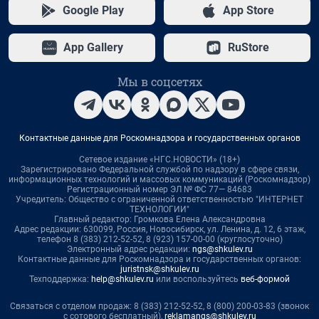
Google Play
App Store
App Gallery
RuStore
Мы в соцсетях
Контактные данные для Роскомнадзора и государственных органов
Сетевое издание «НГС.НОВОСТИ» (18+)
Зарегистрировано Федеральной службой по надзору в сфере связи,
информационных технологий и массовых коммуникаций (Роскомнадзор)
Регистрационный номер ЭЛ № ФС 77— 84683
Учредитель: Общество с ограниченной ответственностью "ИНТЕРНЕТ
ТЕХНОЛОГИИ"
Главный редактор: Громкова Елена Александровна
Адрес редакции: 630099, Россия, Новосибирск, ул. Ленина, д. 12, 6 этаж,
телефон 8 (383) 212-52-52, 8 (923) 157-00-00 (круглосуточно)
Электронный адрес редакции:
ngs@shkulev.ru
Контактные данные для Роскомнадзора и государственных органов:
juristnsk@shkulev.ru
Техподдержка:
help@shkulev.ru
или воспользуйтесь
веб-формой
Связаться с отделом продаж: 8 (383) 212-52-52, 8 (800) 200-03-83 (звонок
с сотового бесплатный),
reklamangs@shkulev.ru