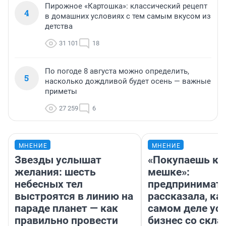
Пирожное «Картошка»: классический рецепт
4
в домашних условиях с тем самым вкусом из
детства
31 101
18
По погоде 8 августа можно определить,
5
насколько дождливой будет осень — важные
приметы
27 259
6
МНЕНИЕ
МНЕНИЕ
Звезды услышат
«Покупаешь ко
желания: шесть
мешке»:
небесных тел
предпринимат
выстроятся в линию на
рассказала, как
параде планет — как
самом деле ус
правильно провести
бизнес со скл