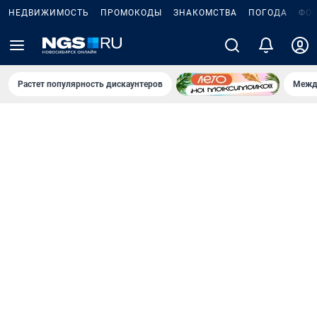
НЕДВИЖИМОСТЬ
ПРОМОКОДЫ
ЗНАКОМСТВА
ПОГОДА
ФО
Растет популярность дискаунтеров
Межд