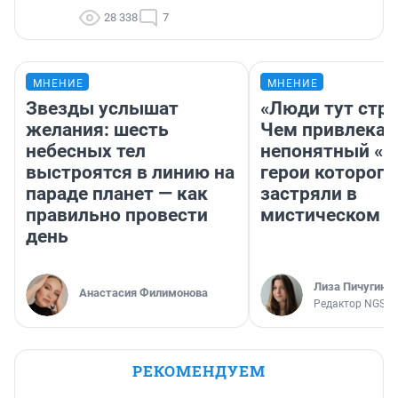
28 338
7
МНЕНИЕ
МНЕНИЕ
Звезды услышат
«Люди тут стр
желания: шесть
Чем привлекае
небесных тел
непонятный «Н
выстроятся в линию на
герои которого
параде планет — как
застряли в
правильно провести
мистическом о
день
Лиза Пичугина
Анастасия Филимонова
Редактор NGS.R
РЕКОМЕНДУЕМ