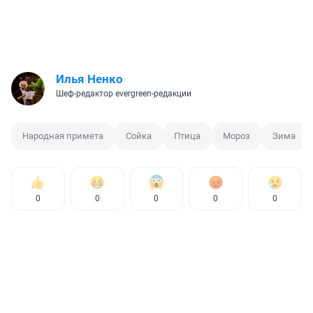
Илья Ненко
Шеф-редактор evergreen-редакции
Народная примета
Сойка
Птица
Мороз
Зима
0
0
0
0
0