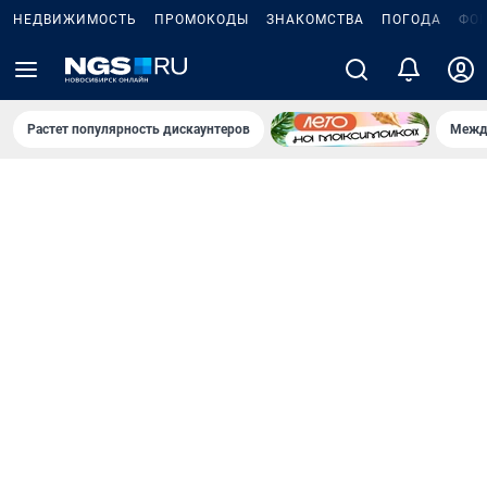
НЕДВИЖИМОСТЬ
ПРОМОКОДЫ
ЗНАКОМСТВА
ПОГОДА
ФО
Растет популярность дискаунтеров
Межд