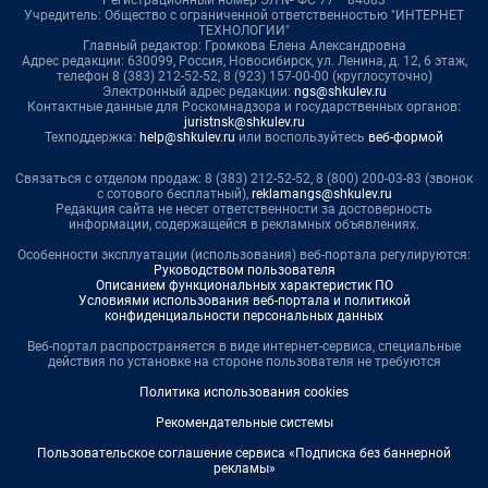
Регистрационный номер ЭЛ № ФС 77— 84683
Учредитель: Общество с ограниченной ответственностью "ИНТЕРНЕТ
ТЕХНОЛОГИИ"
Главный редактор: Громкова Елена Александровна
Адрес редакции: 630099, Россия, Новосибирск, ул. Ленина, д. 12, 6 этаж,
телефон 8 (383) 212-52-52, 8 (923) 157-00-00 (круглосуточно)
Электронный адрес редакции:
ngs@shkulev.ru
Контактные данные для Роскомнадзора и государственных органов:
juristnsk@shkulev.ru
Техподдержка:
help@shkulev.ru
или воспользуйтесь
веб-формой
Связаться с отделом продаж: 8 (383) 212-52-52, 8 (800) 200-03-83 (звонок
с сотового бесплатный),
reklamangs@shkulev.ru
Редакция сайта не несет ответственности за достоверность
информации, содержащейся в рекламных объявлениях.
Особенности эксплуатации (использования) веб-портала регулируются:
Руководством пользователя
Описанием функциональных характеристик ПО
Условиями использования веб-портала и политикой
конфиденциальности персональных данных
Веб-портал распространяется в виде интернет-сервиса, специальные
действия по установке на стороне пользователя не требуются
Политика использования cookies
Рекомендательные системы
Пользовательское соглашение сервиса «Подписка без баннерной
рекламы»