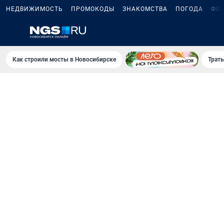
НЕДВИЖИМОСТЬ
ПРОМОКОДЫ
ЗНАКОМСТВА
ПОГОДА
ФО
Как строили мосты в Новосибирске
Траты