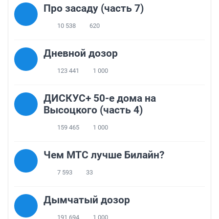
Про засаду (часть 7)
10 538
620
Дневной дозор
123 441
1 000
ДИСКУС+ 50-е дома на
Высоцкого (часть 4)
159 465
1 000
Чем МТС лучше Билайн?
7 593
33
Дымчатый дозор
191 694
1 000