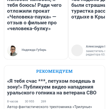
тебя боюсь! Ради чего
были страшные
отложили прокат
туристка расск
«Человека-паука» —
отдыхе в Крым
отзыв о фильме про
«человека-булку»
Александра Ис
Надежда Губарь
заместитель гл
редактора 63.RU
РЕКОМЕНДУЕМ
«Я тебя счас ***, петухом поедешь в
зону!» Публикуем видео нападения
уральского гопника на ветерана СВО
8 часов
30 955
269
Автор фантастического трехтомника «Трилунье»