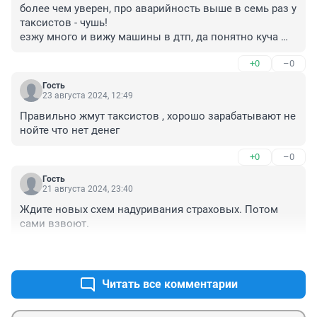
более чем уверен, про аварийность выше в семь раз у 
таксистов - чушь!

езжу много и вижу машины в дтп, да понятно куча 
как я не брендированных на личном, но по ним тоже 
+0
–0
видно где такси а где нет.
Гость
23 августа 2024, 12:49
Правильно жмут таксистов , хорошо зарабатывают не 
нойте что нет денег
+0
–0
Гость
21 августа 2024, 23:40
Ждите новых схем надуривания страховых. Потом 
сами взвоют.
+1
–0
Читать все комментарии