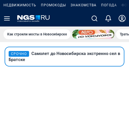
НЕДВИЖИМОСТЬ
ПРОМОКОДЫ
ЗНАКОМСТВА
ПОГОДА
ФО
Как строили мосты в Новосибирске
Траты
Самолет до Новосибирска экстренно сел в
СРОЧНО
Братске