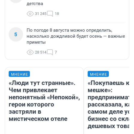
детства
31 245
18
По погоде 8 августа можно определить,
5
насколько дождливой будет осень — важные
приметы
28 514
7
МНЕНИЕ
МНЕНИЕ
«Люди тут странные».
«Покупаешь ко
Чем привлекает
мешке»:
непонятный «Непокой»,
предпринимат
герои которого
рассказала, как
застряли в
самом деле ус
мистическом отеле
бизнес со скл
дешевых това