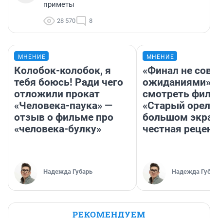
приметы
28 570
8
МНЕНИЕ
МНЕНИЕ
Колобок-колобок, я
«Финал не совп
тебя боюсь! Ради чего
ожиданиями»: 
отложили прокат
смотреть фил
«Человека-паука» —
«Старый орел» 
отзыв о фильме про
большом экран
«человека-булку»
честная рецен
Надежда Губарь
Надежда Губар
РЕКОМЕНДУЕМ