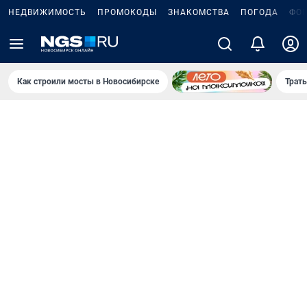
НЕДВИЖИМОСТЬ
ПРОМОКОДЫ
ЗНАКОМСТВА
ПОГОДА
ФО
Как строили мосты в Новосибирске
Траты