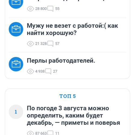
28 800
55
Мужу не везет с работой:( как
найти хорошую?
21 328
57
Перлы работодателей.
4 938
27
ТОП 5
По погоде 3 августа можно
1
определить, каким будет
декабрь, — приметы и поверья
87 663
11