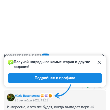
КОММЕНТАРИИ
35
Получай награды за комментарии и другие 
задания!
Гость
25 сентября 2023, 16:26
Подробнее в профиле
Это всегда теперь
+0
–0
Жаба Васильевна
25 сентября 2023, 13:23
Интересно, а что же будет, когда выпадет первый 