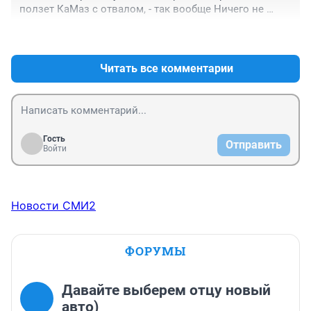
ползет КаМаз с отвалом, - так вообще Ничего не 
видно. Едешь как без фар. Такое ощущение, что еще 
+1
–0
немного, и с кем-нибудь встретишься. Сам ощутил. 
Бессмертные что ли..
Читать все комментарии
Гость
Отправить
Войти
Новости СМИ2
ФОРУМЫ
Давайте выберем отцу новый
авто)