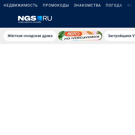
НЕДВИЖИМОСТЬ
ПРОМОКОДЫ
ЗНАКОМСТВА
ПОГОДА
ФО
Жёсткая соседская драка
Застройщики V