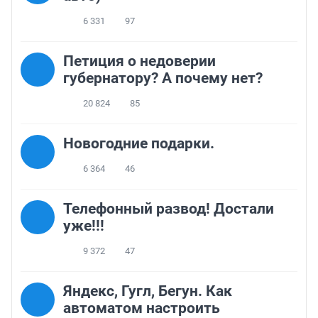
6 331
97
Петиция о недоверии
губернатору? А почему нет?
20 824
85
Новогодние подарки.
6 364
46
Телефонный развод! Достали
уже!!!
9 372
47
Яндекс, Гугл, Бегун. Как
автоматом настроить