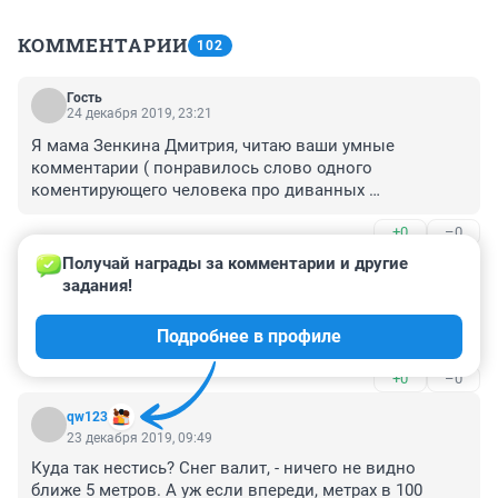
КОММЕНТАРИИ
102
Гость
24 декабря 2019, 23:21
Я мама Зенкина Дмитрия, читаю ваши умные 
комментарии ( понравилось слово одного 
коментирующего человека про диванных 
злопыхателей) и желаю вам всем здоровья
+0
–0
Получай награды за комментарии и другие 
Гость
23 декабря 2019, 23:45
задания!
Земля пухом парням они ни в чем не виноваты а кто 
Подробнее в профиле
пишет гадости бог вам судья
+0
–0
qw123
23 декабря 2019, 09:49
Куда так нестись? Снег валит, - ничего не видно 
ближе 5 метров. А уж если впереди, метрах в 100 