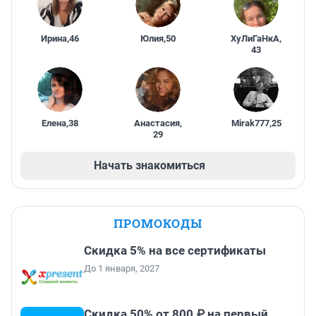
Ирина
,
46
Юлия
,
50
ХуЛиГаНкА
,
43
Елена
,
38
Анастасия
,
Mirak777
,
25
29
Начать знакомиться
ПРОМОКОДЫ
Скидка 5% на все сертификаты
До 1 января, 2027
Скидка 50% от 800 ₽ на первый