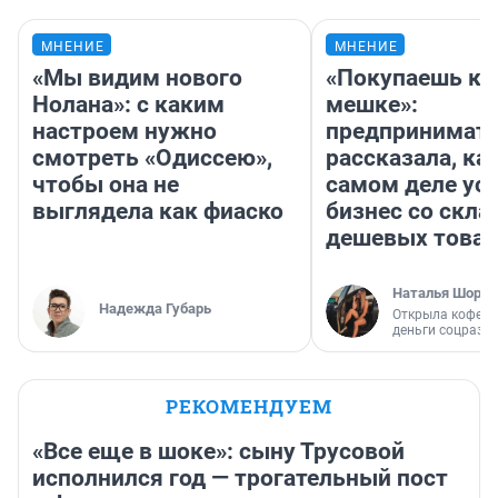
МНЕНИЕ
МНЕНИЕ
«Мы видим нового
«Покупаешь ко
Нолана»: с каким
мешке»:
настроем нужно
предпринимат
смотреть «Одиссею»,
рассказала, как
чтобы она не
самом деле ус
выглядела как фиаско
бизнес со скл
дешевых това
Наталья Шорох
Надежда Губарь
Открыла кофейн
деньги соцразв
РЕКОМЕНДУЕМ
«Все еще в шоке»: сыну Трусовой
исполнился год — трогательный пост