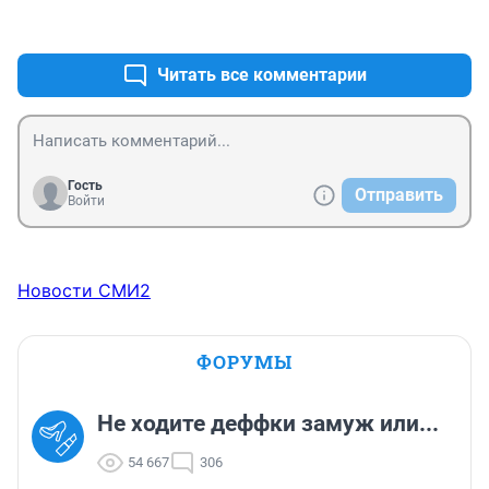
мешая серьёзным, солидным людям передвигаться 
+0
–1
по важным делам.
Читать все комментарии
Гость
Отправить
Войти
Новости СМИ2
ФОРУМЫ
Не ходите деффки замуж или...
54 667
306