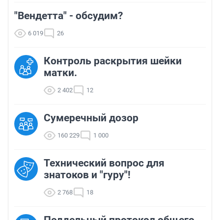
"Вендетта" - обсудим?
6 019
26
Контроль раскрытия шейки
матки.
2 402
12
Сумеречный дозор
160 229
1 000
Технический вопрос для
знатоков и "гуру"!
2 768
18