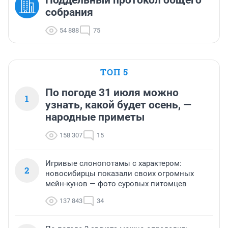
Поддельный протокол общего
собрания
54 888
75
ТОП 5
По погоде 31 июля можно
1
узнать, какой будет осень, —
народные приметы
158 307
15
Игривые слонопотамы с характером:
2
новосибирцы показали своих огромных
мейн-кунов — фото суровых питомцев
137 843
34