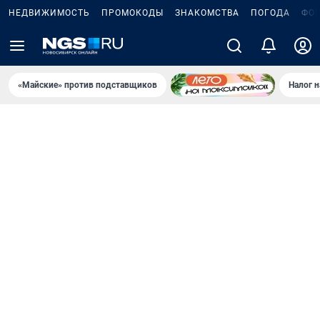
НЕДВИЖИМОСТЬ
ПРОМОКОДЫ
ЗНАКОМСТВА
ПОГОДА
ФО
«Майские» против подставщиков
Налог 