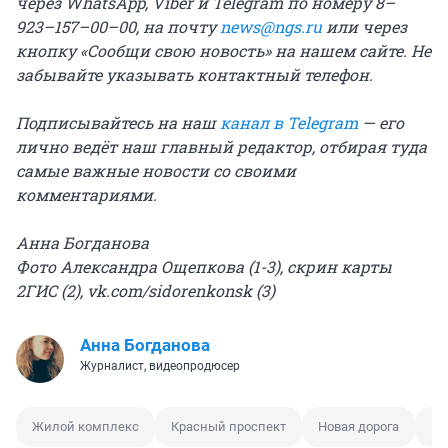
через WhatsApp, Viber и Telegram по номеру 8–
923–157–00–00, на почту
news@ngs.ru
или через
кнопку «Сообщи свою новость» на нашем сайте. Не
забывайте указывать контактный телефон.
Подписывайтесь на наш
канал в Telegram
— его
лично ведёт наш главный редактор, отбирая туда
самые важные новости со своими
комментариями.
Анна Богданова
Фото Александра Ощепкова (1-3), скрин карты
2ГИС (2), vk.com/sidorenkonsk (3)
Анна Богданова
Журналист, видеопродюсер
Жилой комплекс
Красный проспект
Новая дорога
Ро