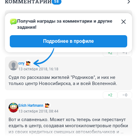
КОММЕНТАРИИ
58
Гость
16 октября 2018, 14:30
Получай награды за комментарии и другие 
задания!
Жителям Северной Короны лучше бы помолчать со 
своими возмущениями. Пришли к нам на всё 
Подробнее в профиле
готовенькое, сели на наши коммуникации, на наши 
детсады и школы... Какие переходы?! По этой дороге 
+2
–1
никто, кроме строителей не ездит. И гулять там ещё 
нельзя (пыльная строительная дорога с 
crry
самосвалами). А если остро нужен переход, то пусть 
13 октября 2018, 16:18
Белокабыльский его построит (ну хоть что-нибудь для 
Судя по рассказам жителей "Родников", и них не 
Родников).
только центр Новосибирска, а и всей Вселенной.
+2
–0
Erich Hartmann
13 октября 2018, 08:44
Вот и славненько. Может хоть теперь они перестанут 
ездить в центр, создавая многокилометровые пробки 
из своих кредитных смешных автомобильчиков и 