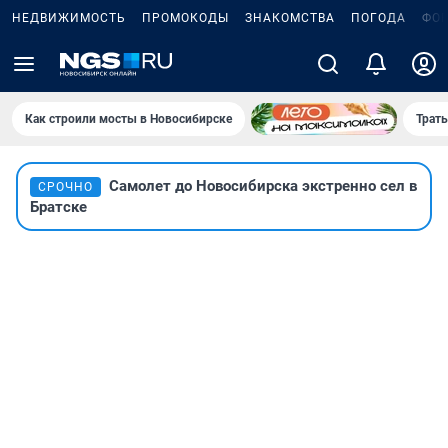
НЕДВИЖИМОСТЬ
ПРОМОКОДЫ
ЗНАКОМСТВА
ПОГОДА
ФО
Как строили мосты в Новосибирске
Траты
Самолет до Новосибирска экстренно сел в
СРОЧНО
Братске