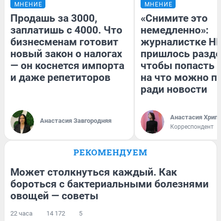
МНЕНИЕ
МНЕНИЕ
Продашь за 3000,
«Снимите это
заплатишь с 4000. Что
немедленно»:
бизнесменам готовит
журналистке Н
новый закон о налогах
пришлось разде
— он коснется импорта
чтобы попасть в
и даже репетиторов
на что можно п
ради новости
Анастасия Хрип
Анастасия Завгородняя
Корреспондент
РЕКОМЕНДУЕМ
Может столкнуться каждый. Как
бороться с бактериальными болезнями
овощей — советы
22 часа
14 172
5