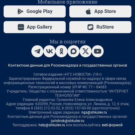
Мобильное приложение
Google Play
App Store
App Gallery
RuStore
Мы в соцсетях
Контактные данные для Роскомнадзора и государственных органов
Сетевое издание «НГС.НОВОСТИ» (18+)
Зарегистрировано Федеральной службой по надзору в сфере связи,
информационных технологий и массовых коммуникаций (Роскомнадзор)
Регистрационный номер ЭЛ № ФС 77— 84683
Учредитель: Общество с ограниченной ответственностью "ИНТЕРНЕТ
ТЕХНОЛОГИИ"
Главный редактор: Громкова Елена Александровна
Адрес редакции: 630099, Россия, Новосибирск, ул. Ленина, д. 12, 6 этаж,
телефон 8 (383) 212-52-52, 8 (923) 157-00-00 (круглосуточно)
Электронный адрес редакции:
ngs@shkulev.ru
Контактные данные для Роскомнадзора и государственных органов:
juristnsk@shkulev.ru
Техподдержка:
help@shkulev.ru
или воспользуйтесь
веб-формой