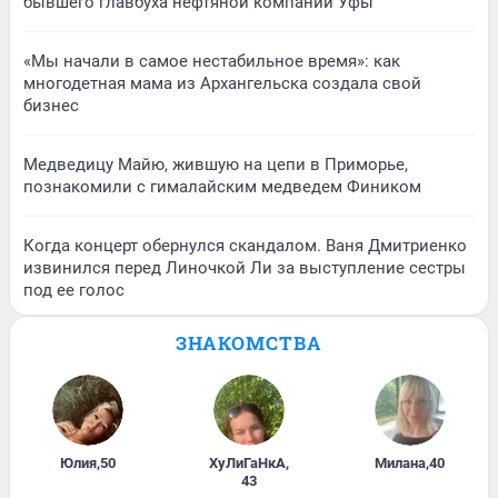
бывшего главбуха нефтяной компании Уфы
«Мы начали в самое нестабильное время»: как
многодетная мама из Архангельска создала свой
бизнес
Медведицу Майю, жившую на цепи в Приморье,
познакомили с гималайским медведем Фиником
Когда концерт обернулся скандалом. Ваня Дмитриенко
извинился перед Линочкой Ли за выступление сестры
под ее голос
ЗНАКОМСТВА
Юлия
,
50
ХуЛиГаНкА
,
Милана
,
40
43