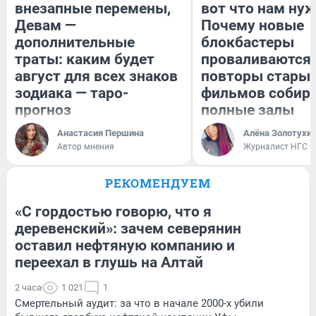
внезапные перемены,
вот что нам нуж
Девам —
Почему новые
дополнительные
блокбастеры
траты: каким будет
проваливаются,
август для всех знаков
повторы стары
зодиака — таро-
фильмов собир
прогноз
полные залы
Анастасия Першина
Алёна Золотухи
Автор мнения
Журналист НГС
РЕКОМЕНДУЕМ
«С гордостью говорю, что я
деревенский»: зачем северянин
оставил нефтяную компанию и
переехал в глушь на Алтай
2 часа
1 021
1
Смертельный аудит: за что в начале 2000-х убили