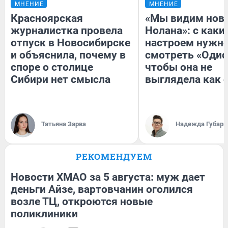
МНЕНИЕ
МНЕНИЕ
Красноярская
«Мы видим нов
журналистка провела
Нолана»: с каки
отпуск в Новосибирске
настроем нужн
и объяснила, почему в
смотреть «Одис
споре о столице
чтобы она не
Сибири нет смысла
выглядела как 
Татьяна Зарва
Надежда Губарь
РЕКОМЕНДУЕМ
Новости ХМАО за 5 августа: муж дает
деньги Айзе, вартовчанин оголился
возле ТЦ, откроются новые
поликлиники