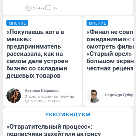
27 479
17
МНЕНИЕ
МНЕНИЕ
«Покупаешь кота в
«Финал не совпа
мешке»:
ожиданиями»: с
предприниматель
смотреть филь
рассказала, как на
«Старый орел» 
самом деле устроен
большом экран
бизнес со складами
честная реценз
дешевых товаров
Наталья Шорохова
Надежда Губарь
Открыла кофейную точку на
деньги соцразвития
РЕКОМЕНДУЕМ
«Отвратительный процесс»:
подписчики захейтили актрису