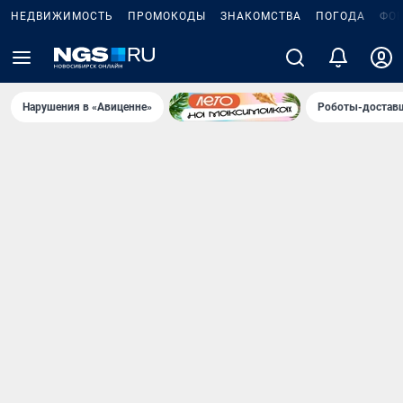
НЕДВИЖИМОСТЬ
ПРОМОКОДЫ
ЗНАКОМСТВА
ПОГОДА
ФО
Нарушения в «Авиценне»
Роботы-доставщ