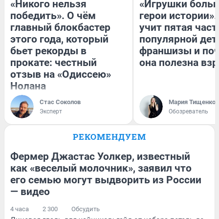
«Никого нельзя
«Игрушки больш
победить». О чём
герои истории».
главный блокбастер
учит пятая част
этого года, который
популярной дет
бьет рекорды в
франшизы и по
прокате: честный
она полезна вз
отзыв на «Одиссею»
Нолана
Стас Соколов
Мария Тищенко
Эксперт
Обозреватель
РЕКОМЕНДУЕМ
Фермер Джастас Уолкер, известный
как «веселый молочник», заявил что
его семью могут выдворить из России
— видео
4 часа
2 300
Обсудить