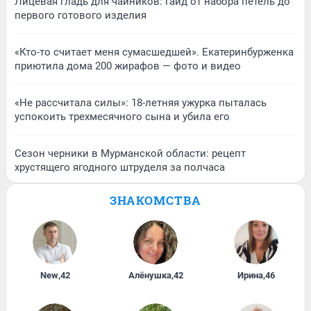
Лицевая гладь для чайников: гайд от набора петель до
первого готового изделия
«Кто-то считает меня сумасшедшей». Екатеринбурженка
приютила дома 200 жирафов — фото и видео
«Не рассчитала силы»: 18-летняя ужурка пыталась
успокоить трехмесячного сына и убила его
Сезон черники в Мурманской области: рецепт
хрустящего ягодного штруделя за полчаса
ЗНАКОМСТВА
New
,
42
Алёнушка
,
42
Ирина
,
46