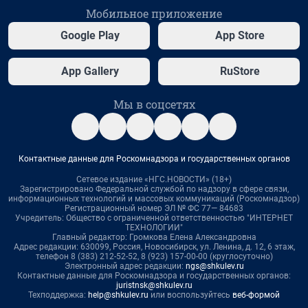
Мобильное приложение
Google Play
App Store
App Gallery
RuStore
Мы в соцсетях
Контактные данные для Роскомнадзора и государственных органов
Сетевое издание «НГС.НОВОСТИ» (18+)
Зарегистрировано Федеральной службой по надзору в сфере связи,
информационных технологий и массовых коммуникаций (Роскомнадзор)
Регистрационный номер ЭЛ № ФС 77— 84683
Учредитель: Общество с ограниченной ответственностью "ИНТЕРНЕТ
ТЕХНОЛОГИИ"
Главный редактор: Громкова Елена Александровна
Адрес редакции: 630099, Россия, Новосибирск, ул. Ленина, д. 12, 6 этаж,
телефон 8 (383) 212-52-52, 8 (923) 157-00-00 (круглосуточно)
Электронный адрес редакции:
ngs@shkulev.ru
Контактные данные для Роскомнадзора и государственных органов:
juristnsk@shkulev.ru
Техподдержка:
help@shkulev.ru
или воспользуйтесь
веб-формой