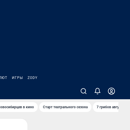
ЛЮТ
ИГРЫ
ZODY
овосибирцев в кино
Старт театрального сезона
7 грибов августа