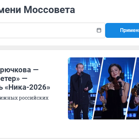
имени Моссовета
Примен
Крючкова —
Ветер» —
ь «Ника-2026»
тижных российских