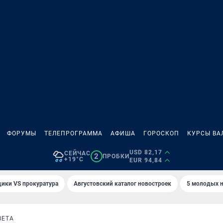
ФОРУМЫ
ТЕЛЕПРОГРАММА
АФИША
ГОРОСКОП
КУРСЫ ВА
USD 82,17
СЕЙЧАС
2
ПРОБКИ
+19°C
EUR 94,84
ики VS прокуратура
Августовский каталог новостроек
5 молодых н
ВЕТА