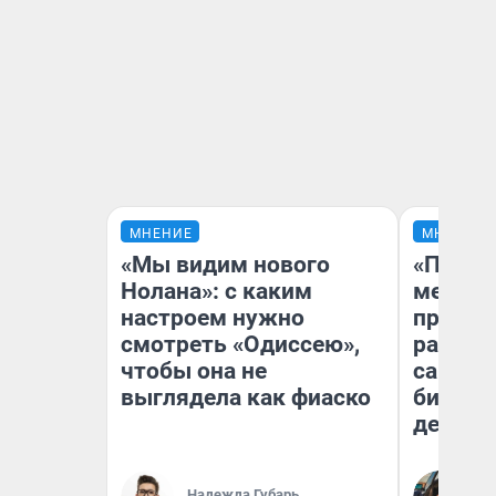
МНЕНИЕ
МНЕНИЕ
«Мы видим нового
«Покуп
Нолана»: с каким
мешке»
настроем нужно
предпр
смотреть «Одиссею»,
рассказ
чтобы она не
самом 
выглядела как фиаско
бизнес
дешевы
На
Надежда Губарь