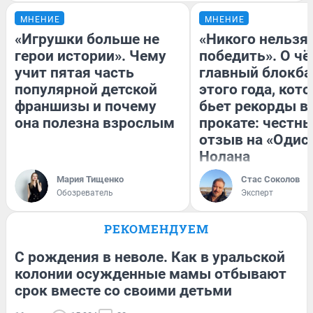
МНЕНИЕ
МНЕНИЕ
«Игрушки больше не
«Никого нельзя
герои истории». Чему
победить». О ч
учит пятая часть
главный блокба
популярной детской
этого года, кот
франшизы и почему
бьет рекорды в
она полезна взрослым
прокате: честн
отзыв на «Одис
Нолана
Мария Тищенко
Стас Соколов
Обозреватель
Эксперт
РЕКОМЕНДУЕМ
С рождения в неволе. Как в уральской
колонии осужденные мамы отбывают
срок вместе со своими детьми