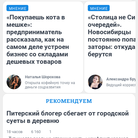
МНЕНИЕ
МНЕНИЕ
«Покупаешь кота в
«Столица не Сиб
мешке»:
очередей».
предприниматель
Новосибирцы
рассказала, как на
постоянно попа
самом деле устроен
заторы: откуда 
бизнес со складами
берутся
дешевых товаров
Наталья Шорохова
Александра Бру
Открыла кофейную точку на
Ведущий корресп
деньги соцразвития
РЕКОМЕНДУЕМ
Питерский блогер сбегает от городской
суеты в деревню
18 часов
6 160
1