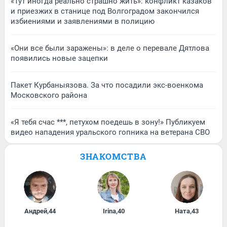
«Тут иногда реально страшно жить»: конфликт казаков
и приезжих в станице под Волгоградом закончился
избиениями и заявлениями в полицию
«Они все были заражены»: в деле о перевале Дятлова
появились новые зацепки
Пакет Курбаныязова. За что посадили экс-военкома
Московского района
«Я тебя счас ***, петухом поедешь в зону!» Публикуем
видео нападения уральского гопника на ветерана СВО
ЗНАКОМСТВА
Андрей
,
44
Irina
,
40
Ната
,
43