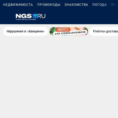
НЕДВИЖИМОСТЬ
ПРОМОКОДЫ
ЗНАКОМСТВА
ПОГОДА
ФО
Нарушения в «Авиценне»
Роботы-доставщ