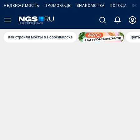
НЕДВИЖИМОСТЬ
ПРОМОКОДЫ
ЗНАКОМСТВА
ПОГОДА
ФО
Как строили мосты в Новосибирске
Траты