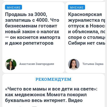
МНЕНИЕ
МНЕНИЕ
Продашь за 3000,
Красноярская
заплатишь с 4000. Что
журналистка пр
бизнесменам готовит
отпуск в Новос
новый закон о налогах
и объяснила, по
— он коснется импорта
споре о столице
и даже репетиторов
Сибири нет смы
Анастасия Завгородняя
Татьяна Зарва
РЕКОМЕНДУЕМ
«Чисто все мамы и все дети на свете»:
как медвежонок Момота покорил
буквально весь интернет. Видео