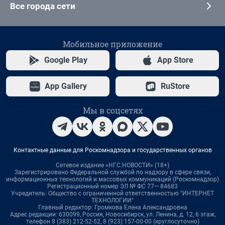
Все города сети
Мобильное приложение
Google Play
App Store
App Gallery
RuStore
Мы в соцсетях
Контактные данные для Роскомнадзора и государственных органов
Сетевое издание «НГС.НОВОСТИ» (18+)
Зарегистрировано Федеральной службой по надзору в сфере связи,
информационных технологий и массовых коммуникаций (Роскомнадзор)
Регистрационный номер ЭЛ № ФС 77— 84683
Учредитель: Общество с ограниченной ответственностью "ИНТЕРНЕТ
ТЕХНОЛОГИИ"
Главный редактор: Громкова Елена Александровна
Адрес редакции: 630099, Россия, Новосибирск, ул. Ленина, д. 12, 6 этаж,
телефон 8 (383) 212-52-52, 8 (923) 157-00-00 (круглосуточно)