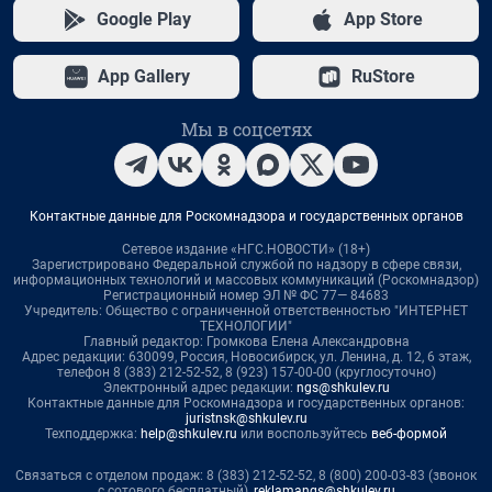
Google Play
App Store
App Gallery
RuStore
Мы в соцсетях
Контактные данные для Роскомнадзора и государственных органов
Сетевое издание «НГС.НОВОСТИ» (18+)
Зарегистрировано Федеральной службой по надзору в сфере связи,
информационных технологий и массовых коммуникаций (Роскомнадзор)
Регистрационный номер ЭЛ № ФС 77— 84683
Учредитель: Общество с ограниченной ответственностью "ИНТЕРНЕТ
ТЕХНОЛОГИИ"
Главный редактор: Громкова Елена Александровна
Адрес редакции: 630099, Россия, Новосибирск, ул. Ленина, д. 12, 6 этаж,
телефон 8 (383) 212-52-52, 8 (923) 157-00-00 (круглосуточно)
Электронный адрес редакции:
ngs@shkulev.ru
Контактные данные для Роскомнадзора и государственных органов:
juristnsk@shkulev.ru
Техподдержка:
help@shkulev.ru
или воспользуйтесь
веб-формой
Связаться с отделом продаж: 8 (383) 212-52-52, 8 (800) 200-03-83 (звонок
с сотового бесплатный),
reklamangs@shkulev.ru