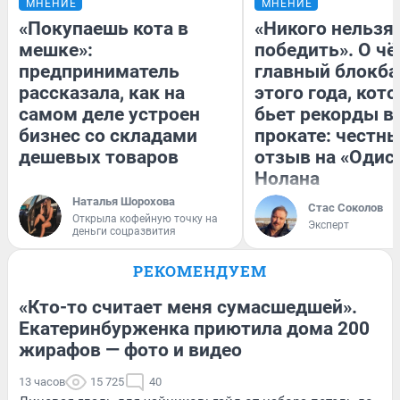
МНЕНИЕ
МНЕНИЕ
«Покупаешь кота в
«Никого нельзя
мешке»:
победить». О ч
предприниматель
главный блокба
рассказала, как на
этого года, кот
самом деле устроен
бьет рекорды в
бизнес со складами
прокате: честн
дешевых товаров
отзыв на «Одис
Нолана
Наталья Шорохова
Стас Соколов
Открыла кофейную точку на
Эксперт
деньги соцразвития
РЕКОМЕНДУЕМ
«Кто-то считает меня сумасшедшей».
Екатеринбурженка приютила дома 200
жирафов — фото и видео
13 часов
15 725
40