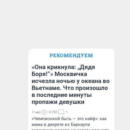
РЕКОМЕНДУЕМ
«Она крикнула: „Дядя
Боря!“» Москвичка
исчезла ночью у океана во
Вьетнаме. Что произошло
в последние минуты
пропажи девушки
1 час
5 751
1
«Чемпионкой быть — это кайф»: как
мама в декрете из Барнаула