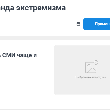
анда экстремизма
Примен
ь СМИ чаще и