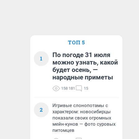
ТОП 5
По погоде 31 июля
1
можно узнать, какой
будет осень, —
народные приметы
158 181
15
Игривые слонопотамы с
2
характером: новосибирцы
показали своих огромных
мейн-кунов — фото суровых
питомцев