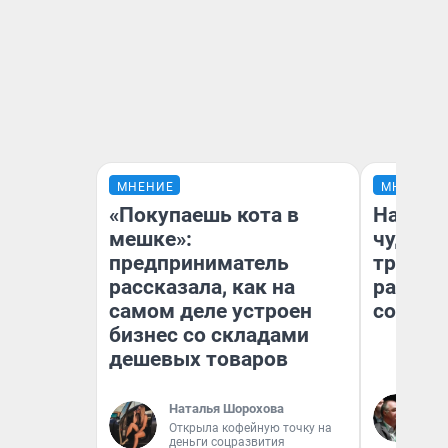
МНЕНИЕ
МНЕНИЕ
«Покупаешь кота в
Наслед
мешке»:
чудом 
предприниматель
трансп
рассказала, как на
разнес
самом деле устроен
советс
бизнес со складами
дешевых товаров
Ол
Наталья Шорохова
Бл
Открыла кофейную точку на
вл
деньги соцразвития
би