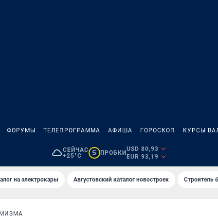
ФОРУМЫ
ТЕЛЕПРОГРАММА
АФИША
ГОРОСКОП
КУРСЫ ВА
USD 80,93
СЕЙЧАС
5
ПРОБКИ
+25°C
EUR 93,19
алог на электрокары
Августовский каталог новостроек
Строитель б
ЕМИЗМА