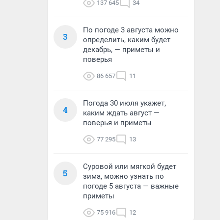
137 645
34
По погоде 3 августа можно
3
определить, каким будет
декабрь, — приметы и
поверья
86 657
11
Погода 30 июля укажет,
4
каким ждать август —
поверья и приметы
77 295
13
Суровой или мягкой будет
5
зима, можно узнать по
погоде 5 августа — важные
приметы
75 916
12