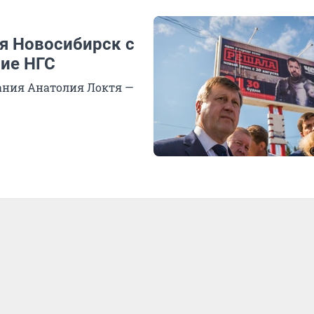
ся Новосибирск с
ние НГС
ания Анатолия Локтя —