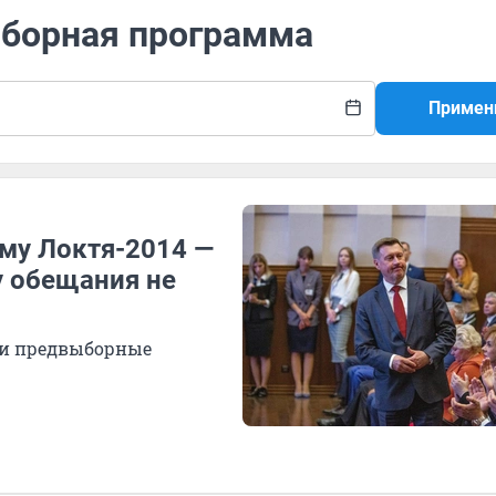
ыборная программа
Примен
му Локтя-2014 —
у обещания не
ои предвыборные