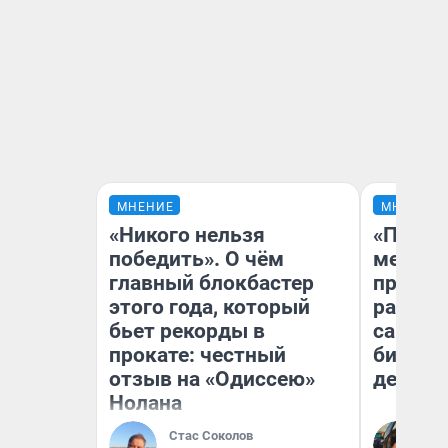
МНЕНИЕ
МНЕНИЕ
«Никого нельзя
«Покуп
победить». О чём
мешке»
главный блокбастер
предпр
этого года, который
рассказ
бьет рекорды в
самом 
прокате: честный
бизнес
отзыв на «Одиссею»
дешевы
Нолана
На
Стас Соколов