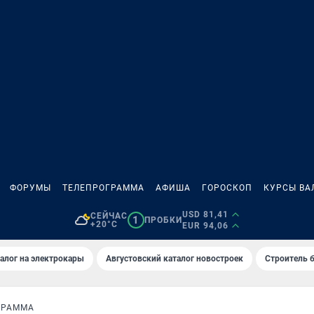
ФОРУМЫ
ТЕЛЕПРОГРАММА
АФИША
ГОРОСКОП
КУРСЫ ВА
USD 81,41
СЕЙЧАС
1
ПРОБКИ
+20°C
EUR 94,06
алог на электрокары
Августовский каталог новостроек
Строитель б
ГРАММА