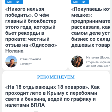
МНЕНИЕ
МНЕНИЕ
«Никого нельзя
«Покупаешь кот
победить». О чём
мешке»:
главный блокбастер
предпринимате
этого года, который
рассказала, как
бьет рекорды в
самом деле уст
прокате: честный
бизнес со скла
отзыв на «Одиссею»
дешевых товар
Нолана
Наталья Шорохо
Стас Соколов
Открыла кофейну
Эксперт
деньги соцразви
РЕКОМЕНДУЕМ
«На 18 отдыхающих 18 поваров». Как
проходит лето в Крыму с перебоями
света и бензина, водой по графику и
налетами БПЛА