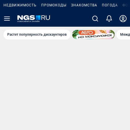
НЕДВИЖИМОСТЬ
ПРОМОКОДЫ
ЗНАКОМСТВА
ПОГОДА
ФО
Растет популярность дискаунтеров
Межд