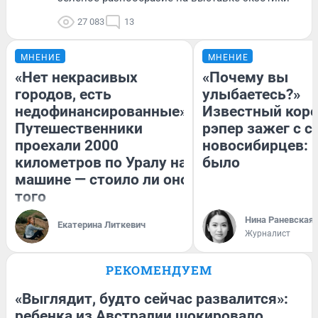
27 083
13
МНЕНИЕ
МНЕНИЕ
«Нет некрасивых
«Почему вы
городов, есть
улыбаетесь?»
недофинансированные».
Известный кор
Путешественники
рэпер зажег с 
проехали 2000
новосибирцев: к
километров по Уралу на
было
машине — стоило ли оно
того
Нина Раневская
Екатерина Литкевич
Журналист
РЕКОМЕНДУЕМ
«Выглядит, будто сейчас развалится»:
ребенка из Австралии шокировало