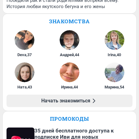
Победили рак и стали родителями вопреки всему.
История любви якутского бегуна и его жены
ЗНАКОМСТВА
Deva
,
37
Андрей
,
44
Irina
,
40
Ната
,
43
Ирина
,
44
Марина
,
54
Начать знакомиться
ПРОМОКОДЫ
35 дней бесплатного доступа к
подписке Иви для новых