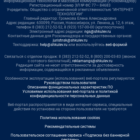
информационных технологий и массовых коммуникаций (Роскомнадзор)
Регистрационный номер ЭЛ № ФС 77— 84683
Учредитель: Общество с ограниченной ответственностью "ИНТЕРНЕТ
ТЕХНОЛОГИИ"
Главный редактор: Громкова Елена Александровна
Адрес редакции: 630099, Россия, Новосибирск, ул. Ленина, д. 12, 6 этаж,
телефон 8 (383) 212-52-52, 8 (923) 157-00-00 (круглосуточно)
Электронный адрес редакции:
ngs@shkulev.ru
Контактные данные для Роскомнадзора и государственных органов:
juristnsk@shkulev.ru
Техподдержка:
help@shkulev.ru
или воспользуйтесь
веб-формой
Связаться с отделом продаж: 8 (383) 212-52-52, 8 (800) 200-03-83 (звонок
с сотового бесплатный),
reklamangs@shkulev.ru
Редакция сайта не несет ответственности за достоверность
информации, содержащейся в рекламных объявлениях.
Особенности эксплуатации (использования) веб-портала регулируются:
Руководством пользователя
Описанием функциональных характеристик ПО
Условиями использования веб-портала и политикой
конфиденциальности персональных данных
Веб-портал распространяется в виде интернет-сервиса, специальные
действия по установке на стороне пользователя не требуются
Политика использования cookies
Рекомендательные системы
Пользовательское соглашение сервиса «Подписка без баннерной
рекламы»