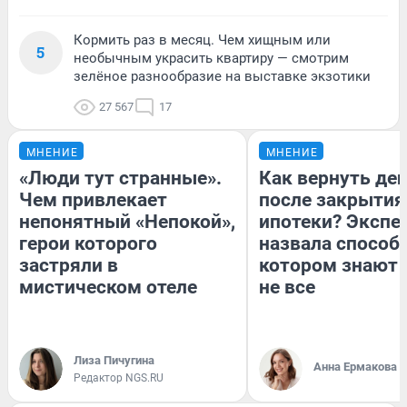
Кормить раз в месяц. Чем хищным или
5
необычным украсить квартиру — смотрим
зелёное разнообразие на выставке экзотики
27 567
17
МНЕНИЕ
МНЕНИЕ
«Люди тут странные».
Как вернуть де
Чем привлекает
после закрытия
непонятный «Непокой»,
ипотеки? Экспе
герои которого
назвала способ,
застряли в
котором знают 
мистическом отеле
не все
Лиза Пичугина
Анна Ермакова
Редактор NGS.RU