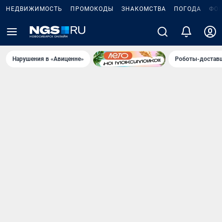
НЕДВИЖИМОСТЬ
ПРОМОКОДЫ
ЗНАКОМСТВА
ПОГОДА
ФО
Нарушения в «Авиценне»
Роботы-доставщ