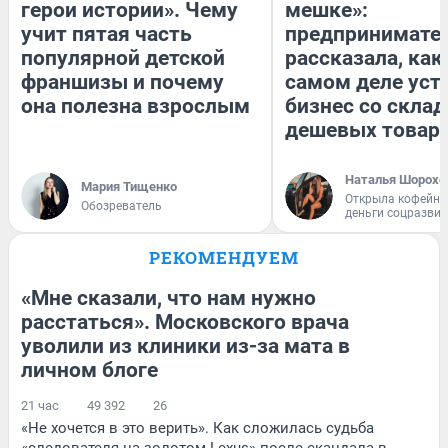
герои истории». Чему
мешке»:
учит пятая часть
предпринимате
популярной детской
рассказала, как
франшизы и почему
самом деле уст
она полезна взрослым
бизнес со скла
дешевых товар
Наталья Шорохо
Мария Тищенко
Открыла кофейну
Обозреватель
деньги соцразви
РЕКОМЕНДУЕМ
«Мне сказали, что нам нужно
расстаться». Московского врача
уволили из клиники из-за мата в
личном блоге
21 час
49 392
26
«Не хочется в это верить». Как сложилась судьба