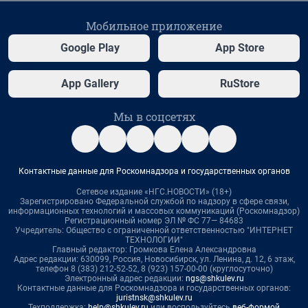
Мобильное приложение
Google Play
App Store
App Gallery
RuStore
Мы в соцсетях
Контактные данные для Роскомнадзора и государственных органов
Сетевое издание «НГС.НОВОСТИ» (18+)
Зарегистрировано Федеральной службой по надзору в сфере связи,
информационных технологий и массовых коммуникаций (Роскомнадзор)
Регистрационный номер ЭЛ № ФС 77— 84683
Учредитель: Общество с ограниченной ответственностью "ИНТЕРНЕТ
ТЕХНОЛОГИИ"
Главный редактор: Громкова Елена Александровна
Адрес редакции: 630099, Россия, Новосибирск, ул. Ленина, д. 12, 6 этаж,
телефон 8 (383) 212-52-52, 8 (923) 157-00-00 (круглосуточно)
Электронный адрес редакции:
ngs@shkulev.ru
Контактные данные для Роскомнадзора и государственных органов:
juristnsk@shkulev.ru
Техподдержка:
help@shkulev.ru
или воспользуйтесь
веб-формой