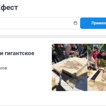
кфест
Примен
и гигантское
асов