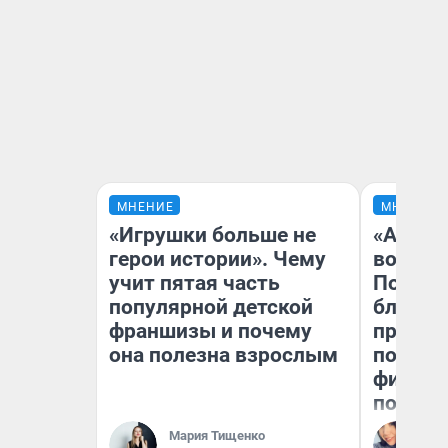
МНЕНИЕ
МНЕНИЕ
«Игрушки больше не
«Анало
герои истории». Чему
вот чт
учит пятая часть
Почему
популярной детской
блокба
франшизы и почему
провал
она полезна взрослым
повтор
фильмо
полные
Мария Тищенко
Ал