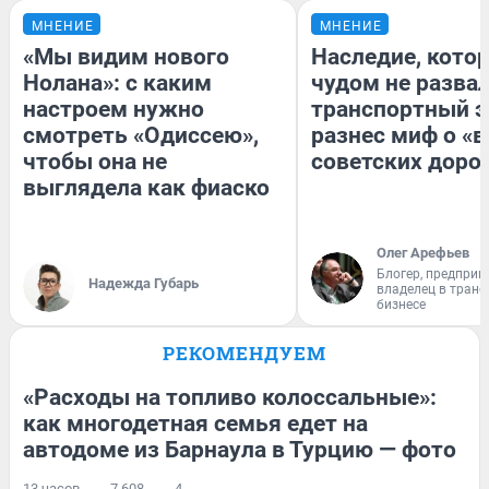
МНЕНИЕ
МНЕНИЕ
«Мы видим нового
Наследие, кото
Нолана»: с каким
чудом не разва
настроем нужно
транспортный э
смотреть «Одиссею»,
разнес миф о «
чтобы она не
советских доро
выглядела как фиаско
Олег Арефьев
Блогер, предприн
Надежда Губарь
владелец в тран
бизнесе
РЕКОМЕНДУЕМ
«Расходы на топливо колоссальные»:
как многодетная семья едет на
автодоме из Барнаула в Турцию — фото
13 часов
7 608
4