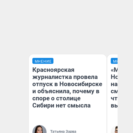
МНЕНИЕ
МНЕНИЕ
Красноярская
«Мы ви
журналистка провела
Нолана
отпуск в Новосибирске
настро
и объяснила, почему в
смотре
споре о столице
чтобы 
Сибири нет смысла
выгляд
Татьяна Зарва
На