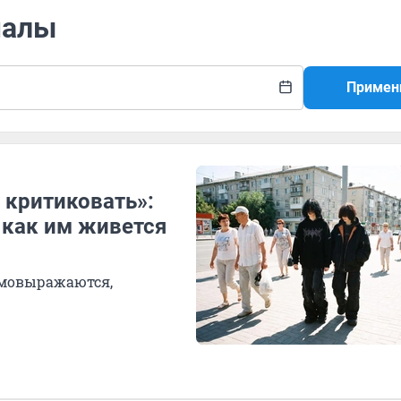
малы
Примен
о критиковать»:
 как им живется
амовыражаются,