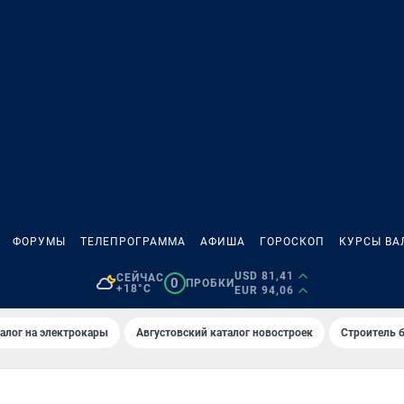
ФОРУМЫ
ТЕЛЕПРОГРАММА
АФИША
ГОРОСКОП
КУРСЫ ВА
USD 81,41
СЕЙЧАС
0
ПРОБКИ
+18°C
EUR 94,06
алог на электрокары
Августовский каталог новостроек
Строитель б