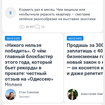
Кормить раз в месяц. Чем хищным или
5
необычным украсить квартиру — смотрим
зелёное разнообразие на выставке экзотики
26 957
13
МНЕНИЕ
МНЕНИЕ
«Никого нельзя
Продашь за 300
победить». О чём
заплатишь с 400
главный блокбастер
бизнесменам го
этого года, который
новый закон о н
бьет рекорды в
— он коснется 
прокате: честный
и даже репетит
отзыв на «Одиссею»
Нолана
Стас Соколов
Анастасия Завг
Эксперт