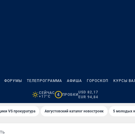
ФОРУМЫ
ТЕЛЕПРОГРАММА
АФИША
ГОРОСКОП
КУРСЫ ВА
USD 82,17
СЕЙЧАС
4
ПРОБКИ
+17°C
EUR 94,84
ики VS прокуратура
Августовский каталог новостроек
5 молодых н
ТЬ