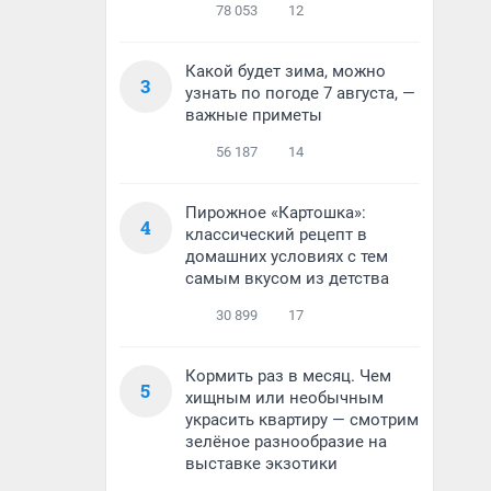
78 053
12
Какой будет зима, можно
3
узнать по погоде 7 августа, —
важные приметы
56 187
14
Пирожное «Картошка»:
4
классический рецепт в
домашних условиях с тем
самым вкусом из детства
30 899
17
Кормить раз в месяц. Чем
5
хищным или необычным
украсить квартиру — смотрим
зелёное разнообразие на
выставке экзотики