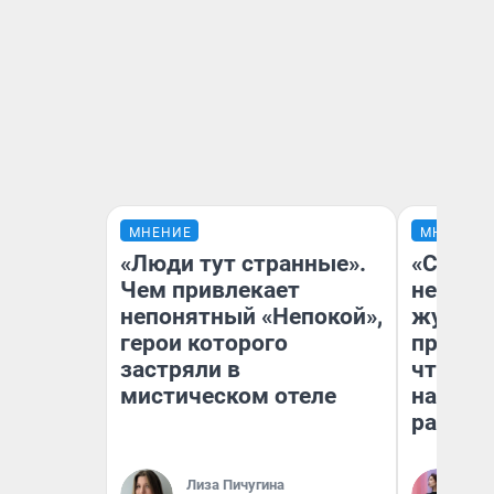
МНЕНИЕ
МНЕНИЕ
«Люди тут странные».
«Сними
Чем привлекает
немедл
непонятный «Непокой»,
журнал
герои которого
пришло
застряли в
чтобы п
мистическом отеле
на что
ради н
Лиза Пичугина
Ан