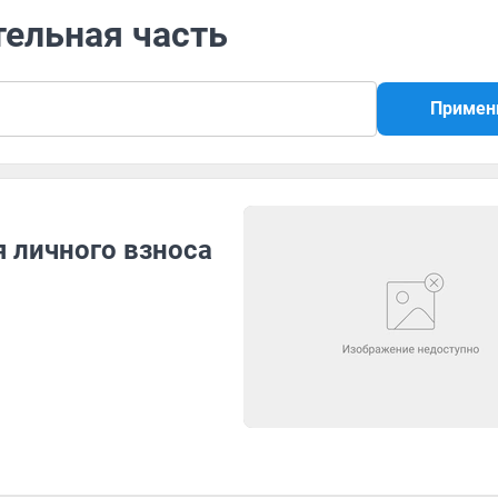
тельная часть
Примен
 личного взноса