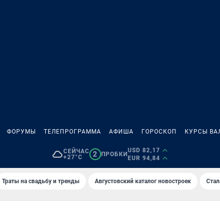
ФОРУМЫ
ТЕЛЕПРОГРАММА
АФИША
ГОРОСКОП
КУРСЫ ВА
USD 82,17
СЕЙЧАС
2
ПРОБКИ
+27°C
EUR 94,84
Траты на свадьбу и тренды
Августовский каталог новостроек
Стал
А