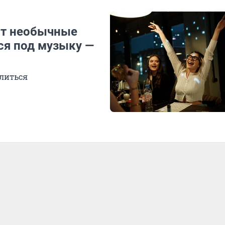
ят необычные
ся под музыку —
елиться