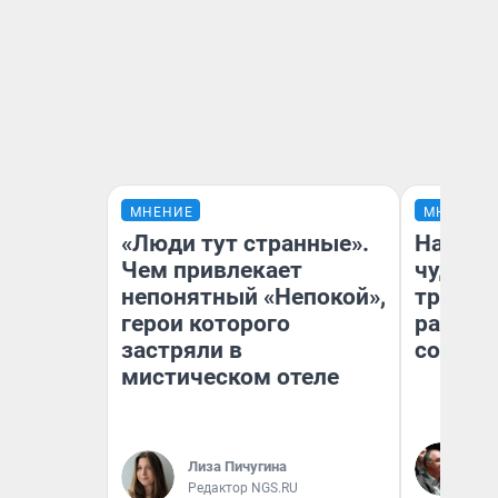
МНЕНИЕ
МНЕНИЕ
«Люди тут странные».
Наслед
Чем привлекает
чудом 
непонятный «Непокой»,
трансп
герои которого
разнес
застряли в
советс
мистическом отеле
Ол
Бл
Лиза Пичугина
вл
Редактор NGS.RU
би