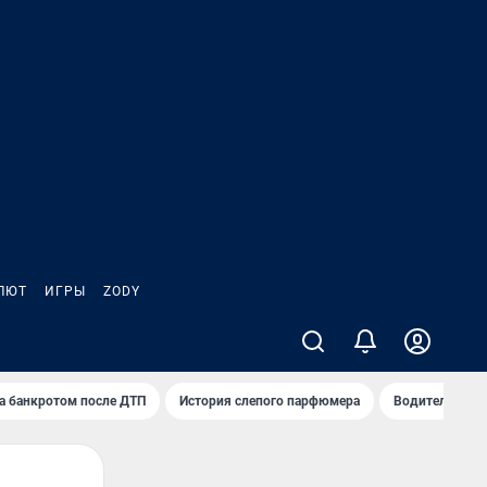
ЛЮТ
ИГРЫ
ZODY
а банкротом после ДТП
История слепого парфюмера
Водители пер