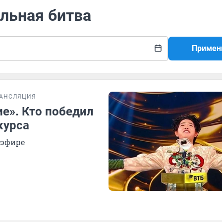
льная битва
Примен
РАНСЛЯЦИЯ
е». Кто победил
курса
 эфире