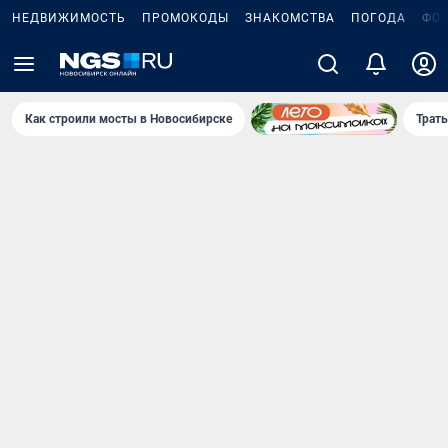
НЕДВИЖИМОСТЬ
ПРОМОКОДЫ
ЗНАКОМСТВА
ПОГОДА
ФО
Как строили мосты в Новосибирске
Траты