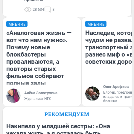
28 634
8
МНЕНИЕ
МНЕНИЕ
«Аналоговая жизнь —
Наследие, кото
вот что нам нужно».
чудом не разва
Почему новые
транспортный э
блокбастеры
разнес миф о «
проваливаются, а
советских доро
повторы старых
фильмов собирают
полные залы
Олег Арефьев
Блогер, предприн
Алёна Золотухина
владелец в тран
Журналист НГС
бизнесе
РЕКОМЕНДУЕМ
Накипело у младшей сестры: «Она
уехала жить, а я осталась быть