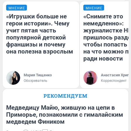
МНЕНИЕ
МНЕНИЕ
«Игрушки больше не
«Снимите это
герои истории». Чему
немедленно»:
учит пятая часть
журналистке Н
популярной детской
пришлось разде
франшизы и почему
чтобы попасть в
она полезна взрослым
на что можно п
ради новости
Мария Тищенко
Анастасия Хрип
Обозреватель
Корреспондент
РЕКОМЕНДУЕМ
Медведицу Майю, жившую на цепи в
Приморье, познакомили с гималайским
медведем Фиником