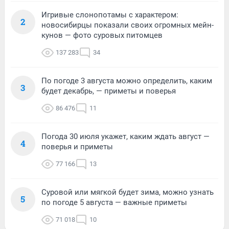
Игривые слонопотамы с характером:
2
новосибирцы показали своих огромных мейн-
кунов — фото суровых питомцев
137 283
34
По погоде 3 августа можно определить, каким
3
будет декабрь, — приметы и поверья
86 476
11
Погода 30 июля укажет, каким ждать август —
4
поверья и приметы
77 166
13
Суровой или мягкой будет зима, можно узнать
5
по погоде 5 августа — важные приметы
71 018
10