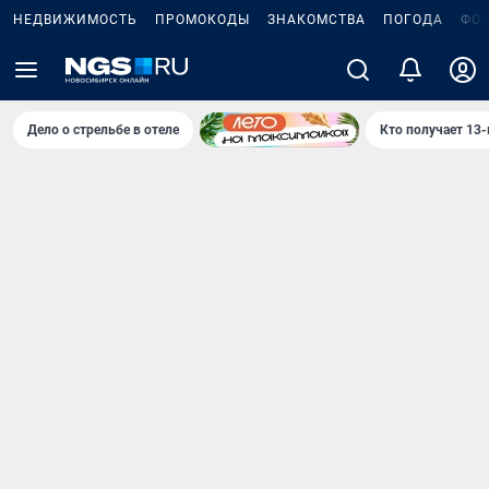
НЕДВИЖИМОСТЬ
ПРОМОКОДЫ
ЗНАКОМСТВА
ПОГОДА
ФО
Дело о стрельбе в отеле
Кто получает 13-