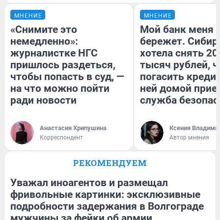
МНЕНИЕ
МНЕНИЕ
«Снимите это
Мой банк меня
немедленно»:
бережет. Сибир
журналистке НГС
хотела снять 20
пришлось раздеться,
тысяч рублей, 
чтобы попасть в суд, —
погасить кредит
на что можно пойти
ней домой прие
ради новости
служба безопас
Анастасия Хрипушина
Ксения Владими
Корреспондент
Автор мнения
РЕКОМЕНДУЕМ
Уважал иноагентов и размещал
фривольные картинки: эксклюзивные
подробности задержания в Волгограде
мужчины за фейки об армии