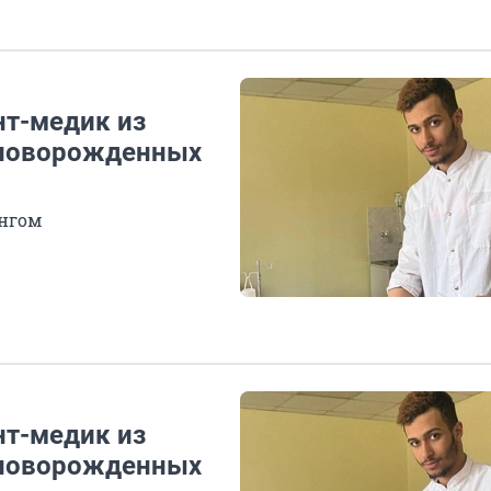
нт-медик из
 новорожденных
ингом
нт-медик из
 новорожденных