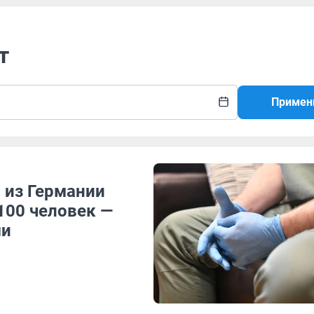
т
Примен
 из Германии
100 человек —
ми