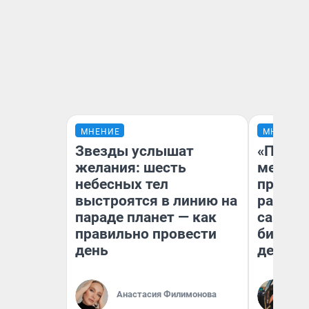
МНЕНИЕ
МНЕНИЕ
Звезды услышат
«Покуп
желания: шесть
мешке»
небесных тел
предпр
выстроятся в линию на
рассказ
параде планет — как
самом 
правильно провести
бизнес
день
дешевы
На
Анастасия Филимонова
От
де