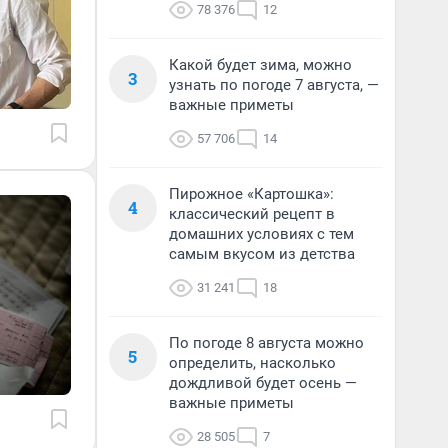
78 376
12
Какой будет зима, можно
3
узнать по погоде 7 августа, —
важные приметы
57 706
14
Пирожное «Картошка»:
4
классический рецепт в
домашних условиях с тем
самым вкусом из детства
31 241
18
По погоде 8 августа можно
5
определить, насколько
дождливой будет осень —
важные приметы
28 505
7