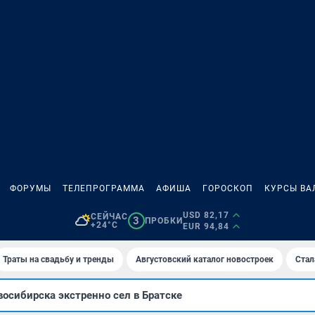
ФОРУМЫ
ТЕЛЕПРОГРАММА
АФИША
ГОРОСКОП
КУРСЫ ВА
USD 82,17
СЕЙЧАС
3
ПРОБКИ
+24°C
EUR 94,84
Траты на свадьбу и тренды
Августовский каталог новостроек
Стал
осибирска экстренно сел в Братске