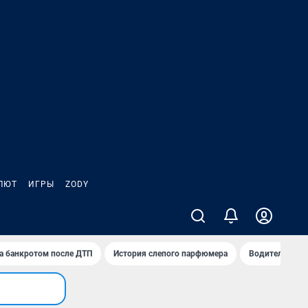
ЛЮТ
ИГРЫ
ZODY
а банкротом после ДТП
История слепого парфюмера
Водители пер