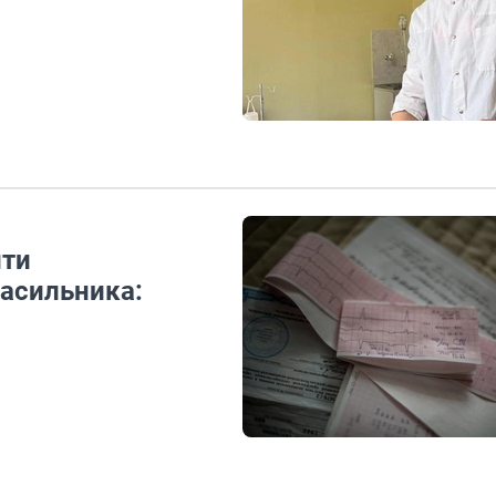
йти
насильника: