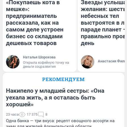
«Покупаешь кота в
Звезды услыша
мешке»:
желания: шесть
предприниматель
небесных тел
рассказала, как на
выстроятся в л
самом деле устроен
параде планет —
бизнес со складами
правильно пров
дешевых товаров
день
Наталья Шорохова
Анастасия Фили
Открыла кофейную точку на
деньги соцразвития
РЕКОМЕНДУЕМ
Накипело у младшей сестры: «Она
уехала жить, а я осталась быть
хорошей»
23 часа
17 375
8
Одна банка — три вкуса: рецепт овощного ассорти на
зиму для жителей Архангельской области