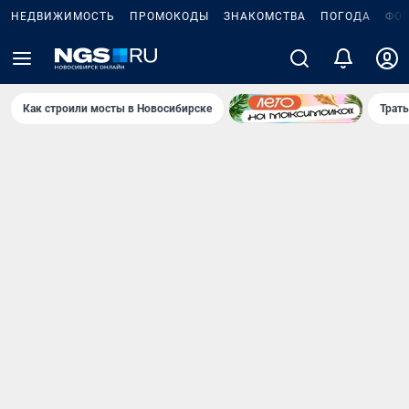
НЕДВИЖИМОСТЬ
ПРОМОКОДЫ
ЗНАКОМСТВА
ПОГОДА
ФО
Как строили мосты в Новосибирске
Траты