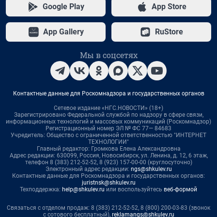
Google Play
App Store
App Gallery
RuStore
Мы в соцсетях
Контактные данные для Роскомнадзора и государственных органов
Сетевое издание «НГС.НОВОСТИ» (18+)
Зарегистрировано Федеральной службой по надзору в сфере связи,
информационных технологий и массовых коммуникаций (Роскомнадзор)
Регистрационный номер ЭЛ № ФС 77— 84683
Учредитель: Общество с ограниченной ответственностью "ИНТЕРНЕТ
ТЕХНОЛОГИИ"
Главный редактор: Громкова Елена Александровна
Адрес редакции: 630099, Россия, Новосибирск, ул. Ленина, д. 12, 6 этаж,
телефон 8 (383) 212-52-52, 8 (923) 157-00-00 (круглосуточно)
Электронный адрес редакции:
ngs@shkulev.ru
Контактные данные для Роскомнадзора и государственных органов:
juristnsk@shkulev.ru
Техподдержка:
help@shkulev.ru
или воспользуйтесь
веб-формой
Связаться с отделом продаж: 8 (383) 212-52-52, 8 (800) 200-03-83 (звонок
с сотового бесплатный),
reklamangs@shkulev.ru