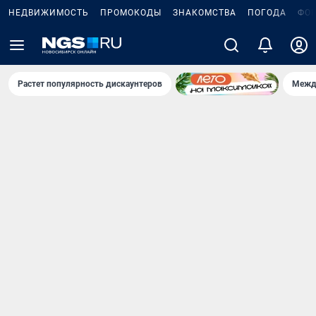
НЕДВИЖИМОСТЬ
ПРОМОКОДЫ
ЗНАКОМСТВА
ПОГОДА
ФО
Растет популярность дискаунтеров
Межд