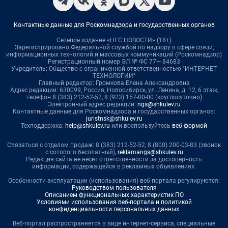
Контактные данные для Роскомнадзора и государственных органов
Сетевое издание «НГС.НОВОСТИ» (18+)
Зарегистрировано Федеральной службой по надзору в сфере связи,
информационных технологий и массовых коммуникаций (Роскомнадзор)
Регистрационный номер ЭЛ № ФС 77— 84683
Учредитель: Общество с ограниченной ответственностью "ИНТЕРНЕТ
ТЕХНОЛОГИИ"
Главный редактор: Громкова Елена Александровна
Адрес редакции: 630099, Россия, Новосибирск, ул. Ленина, д. 12, 6 этаж,
телефон 8 (383) 212-52-52, 8 (923) 157-00-00 (круглосуточно)
Электронный адрес редакции:
ngs@shkulev.ru
Контактные данные для Роскомнадзора и государственных органов:
juristnsk@shkulev.ru
Техподдержка:
help@shkulev.ru
или воспользуйтесь
веб-формой
Связаться с отделом продаж: 8 (383) 212-52-52, 8 (800) 200-03-83 (звонок
с сотового бесплатный),
reklamangs@shkulev.ru
Редакция сайта не несет ответственности за достоверность
информации, содержащейся в рекламных объявлениях.
Особенности эксплуатации (использования) веб-портала регулируются:
Руководством пользователя
Описанием функциональных характеристик ПО
Условиями использования веб-портала и политикой
конфиденциальности персональных данных
Веб-портал распространяется в виде интернет-сервиса, специальные