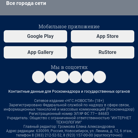
Все города сети
Мобильное приложение
Google Play
App Store
App Gallery
RuStore
Мы в соцсетях
Контактные данные для Роскомнадзора и государственных органов
Сетевое издание «НГС.НОВОСТИ» (18+)
Зарегистрировано Федеральной службой по надзору в сфере связи,
информационных технологий и массовых коммуникаций (Роскомнадзор)
Регистрационный номер ЭЛ № ФС 77— 84683
Учредитель: Общество с ограниченной ответственностью "ИНТЕРНЕТ
ТЕХНОЛОГИИ"
Главный редактор: Громкова Елена Александровна
Адрес редакции: 630099, Россия, Новосибирск, ул. Ленина, д. 12, 6 этаж,
телефон 8 (383) 212-52-52, 8 (923) 157-00-00 (круглосуточно)