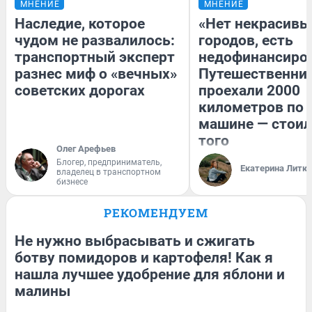
МНЕНИЕ
МНЕНИЕ
Наследие, которое
«Нет некрасивы
чудом не развалилось:
городов, есть
транспортный эксперт
недофинансиро
разнес миф о «вечных»
Путешественни
советских дорогах
проехали 2000
километров по 
машине — стоил
того
Олег Арефьев
Блогер, предприниматель,
Екатерина Литк
владелец в транспортном
бизнесе
РЕКОМЕНДУЕМ
Не нужно выбрасывать и сжигать
ботву помидоров и картофеля! Как я
нашла лучшее удобрение для яблони и
малины