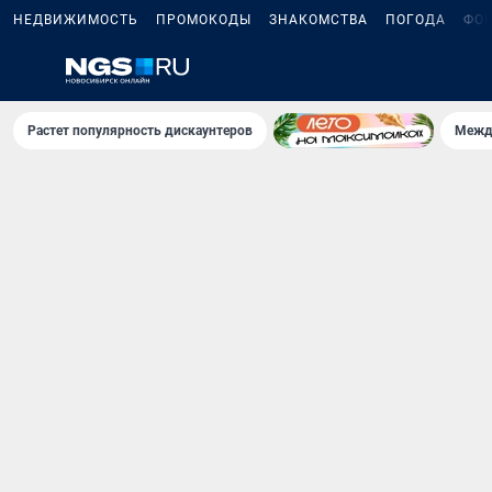
НЕДВИЖИМОСТЬ
ПРОМОКОДЫ
ЗНАКОМСТВА
ПОГОДА
ФО
Растет популярность дискаунтеров
Межд