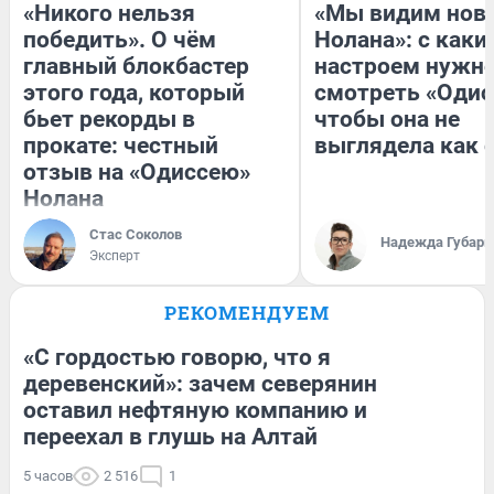
«Никого нельзя
«Мы видим нов
победить». О чём
Нолана»: с каки
главный блокбастер
настроем нужн
этого года, который
смотреть «Одис
бьет рекорды в
чтобы она не
прокате: честный
выглядела как 
отзыв на «Одиссею»
Нолана
Стас Соколов
Надежда Губарь
Эксперт
РЕКОМЕНДУЕМ
«С гордостью говорю, что я
деревенский»: зачем северянин
оставил нефтяную компанию и
переехал в глушь на Алтай
5 часов
2 516
1