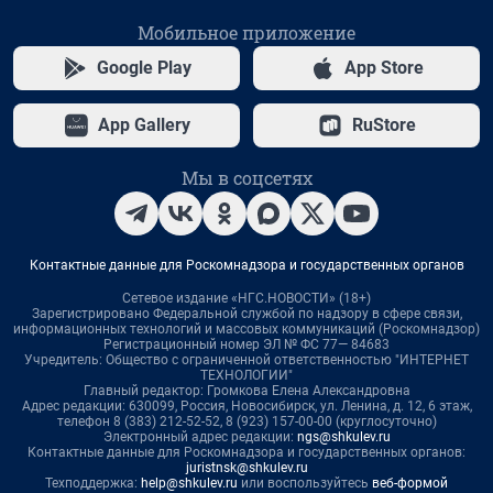
Мобильное приложение
Google Play
App Store
App Gallery
RuStore
Мы в соцсетях
Контактные данные для Роскомнадзора и государственных органов
Сетевое издание «НГС.НОВОСТИ» (18+)
Зарегистрировано Федеральной службой по надзору в сфере связи,
информационных технологий и массовых коммуникаций (Роскомнадзор)
Регистрационный номер ЭЛ № ФС 77— 84683
Учредитель: Общество с ограниченной ответственностью "ИНТЕРНЕТ
ТЕХНОЛОГИИ"
Главный редактор: Громкова Елена Александровна
Адрес редакции: 630099, Россия, Новосибирск, ул. Ленина, д. 12, 6 этаж,
телефон 8 (383) 212-52-52, 8 (923) 157-00-00 (круглосуточно)
Электронный адрес редакции:
ngs@shkulev.ru
Контактные данные для Роскомнадзора и государственных органов:
juristnsk@shkulev.ru
Техподдержка:
help@shkulev.ru
или воспользуйтесь
веб-формой