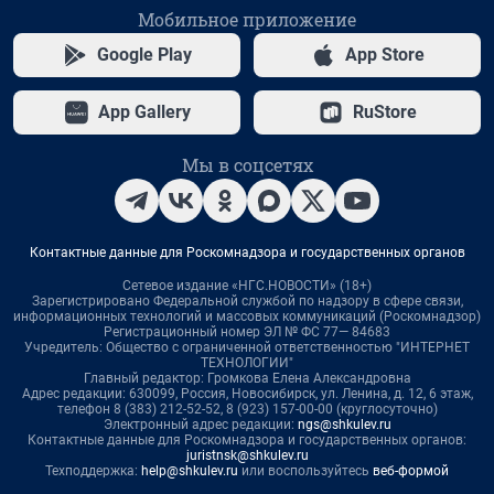
Мобильное приложение
Google Play
App Store
App Gallery
RuStore
Мы в соцсетях
Контактные данные для Роскомнадзора и государственных органов
Сетевое издание «НГС.НОВОСТИ» (18+)
Зарегистрировано Федеральной службой по надзору в сфере связи,
информационных технологий и массовых коммуникаций (Роскомнадзор)
Регистрационный номер ЭЛ № ФС 77— 84683
Учредитель: Общество с ограниченной ответственностью "ИНТЕРНЕТ
ТЕХНОЛОГИИ"
Главный редактор: Громкова Елена Александровна
Адрес редакции: 630099, Россия, Новосибирск, ул. Ленина, д. 12, 6 этаж,
телефон 8 (383) 212-52-52, 8 (923) 157-00-00 (круглосуточно)
Электронный адрес редакции:
ngs@shkulev.ru
Контактные данные для Роскомнадзора и государственных органов:
juristnsk@shkulev.ru
Техподдержка:
help@shkulev.ru
или воспользуйтесь
веб-формой