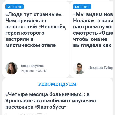
МНЕНИЕ
МНЕНИЕ
«Люди тут странные».
«Мы видим нов
Чем привлекает
Нолана»: с каки
непонятный «Непокой»,
настроем нужн
герои которого
смотреть «Одис
застряли в
чтобы она не
мистическом отеле
выглядела как 
Лиза Пичугина
Надежда Губарь
Редактор NGS.RU
РЕКОМЕНДУЕМ
«Четыре месяца больничных»: в
Ярославле автомобилист изувечил
пассажира «Яавтобуса»