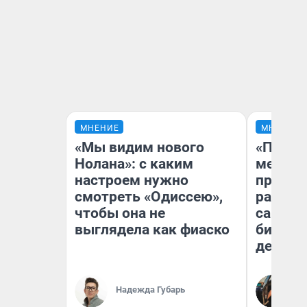
МНЕНИЕ
МНЕНИЕ
«Мы видим нового
«Покуп
Нолана»: с каким
мешке»
настроем нужно
предпр
смотреть «Одиссею»,
рассказ
чтобы она не
самом 
выглядела как фиаско
бизнес
дешевы
На
Надежда Губарь
От
де