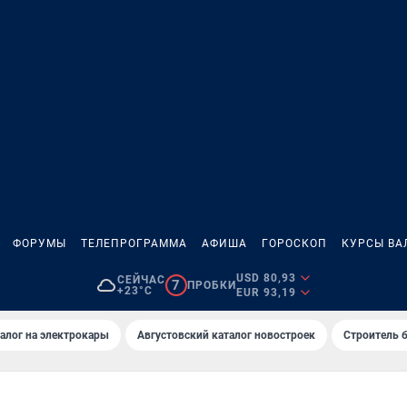
ФОРУМЫ
ТЕЛЕПРОГРАММА
АФИША
ГОРОСКОП
КУРСЫ ВА
USD 80,93
СЕЙЧАС
7
ПРОБКИ
+23°C
EUR 93,19
алог на электрокары
Августовский каталог новостроек
Строитель б