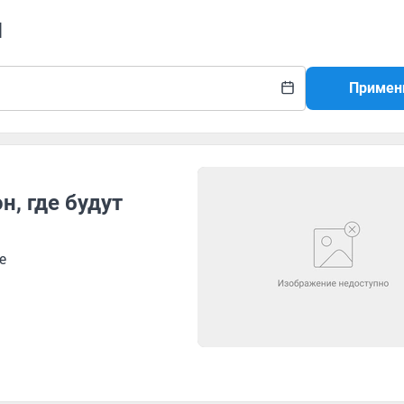
н
Примен
, где будут
е