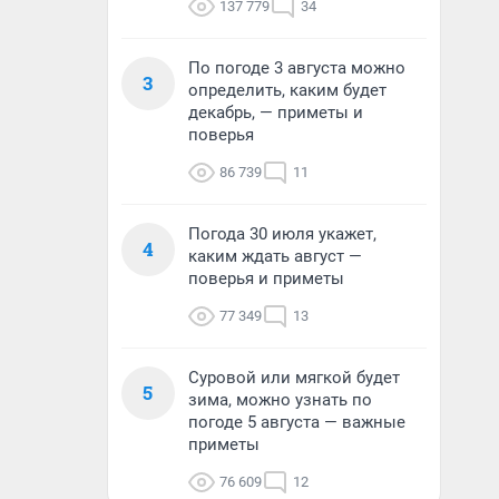
137 779
34
По погоде 3 августа можно
3
определить, каким будет
декабрь, — приметы и
поверья
86 739
11
Погода 30 июля укажет,
4
каким ждать август —
поверья и приметы
77 349
13
Суровой или мягкой будет
5
зима, можно узнать по
погоде 5 августа — важные
приметы
76 609
12