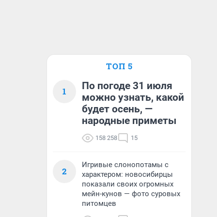
ТОП 5
По погоде 31 июля
1
можно узнать, какой
будет осень, —
народные приметы
158 258
15
Игривые слонопотамы с
2
характером: новосибирцы
показали своих огромных
мейн-кунов — фото суровых
питомцев