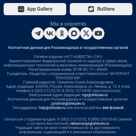
App Gallery
RuStore
Мы в соцсетях
Контактные данные для Роскомнадзора и государственных органов
Сетевое издание «НГС.НОВОСТИ» (18+)
Зарегистрировано Федеральной службой по надзору в сфере связи,
информационных технологий и массовых коммуникаций (Роскомнадзор)
Регистрационный номер ЭЛ № ФС 77— 84683
Учредитель: Общество с ограниченной ответственностью "ИНТЕРНЕТ
ТЕХНОЛОГИИ"
Главный редактор: Громкова Елена Александровна
Адрес редакции: 630099, Россия, Новосибирск, ул. Ленина, д. 12, 6 этаж,
телефон 8 (383) 212-52-52, 8 (923) 157-00-00 (круглосуточно)
Электронный адрес редакции:
ngs@shkulev.ru
Контактные данные для Роскомнадзора и государственных органов:
juristnsk@shkulev.ru
Техподдержка:
help@shkulev.ru
или воспользуйтесь
веб-формой
Связаться с отделом продаж: 8 (383) 212-52-52, 8 (800) 200-03-83 (звонок
с сотового бесплатный),
reklamangs@shkulev.ru
Редакция сайта не несет ответственности за достоверность
информации, содержащейся в рекламных объявлениях.