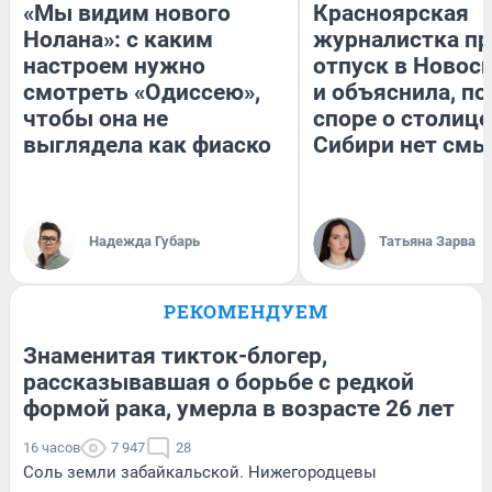
«Мы видим нового
Красноярская
Нолана»: с каким
журналистка пр
настроем нужно
отпуск в Новос
смотреть «Одиссею»,
и объяснила, по
чтобы она не
споре о столице
выглядела как фиаско
Сибири нет смы
Надежда Губарь
Татьяна Зарва
РЕКОМЕНДУЕМ
Знаменитая тикток-блогер,
рассказывавшая о борьбе с редкой
формой рака, умерла в возрасте 26 лет
16 часов
7 947
28
Соль земли забайкальской. Нижегородцевы